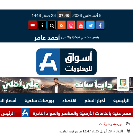
8 أغسطس 2026
07:46
23 صفر 1448
أحمد عامر
رئيس مجلسي الإدارة والتحرير
الرئيسية
أخبار السلع
اقتصاد
بورصات سلعية
أسعار ال
ية بالخامات الأرضيّة والعناصر والمواد النادرة
الرئيس السيسي وم
بورصة وشركات
الثلاثاء، 29 أبريل 2025
12:47 مـ
بتوقيت القاهرة