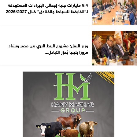
9.4 مليارات جنيه إجمالي الإيرادات المستهدفة
لـ”القابضة للسياحة والفنادق” خلال 2026/2027
وزير النقل: مشروع الربط البري بين مصر وتشاد
مرورًا بليبيا يُعزز التبادل...