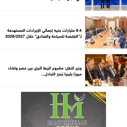
9.4 مليارات جنيه إجمالي الإيرادات المستهدفة
لـ”القابضة للسياحة والفنادق” خلال 2026/2027
وزير النقل: مشروع الربط البري بين مصر وتشاد
مرورًا بليبيا يُعزز التبادل...