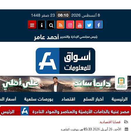
8 أغسطس 2026
06:10
23 صفر 1448
أحمد عامر
رئيس مجلسي الإدارة والتحرير
الرئيسية
أخبار السلع
اقتصاد
بورصات سلعية
أسعار ال
نية بالخامات الأرضيّة والعناصر والمواد النادرة
الرئيس السيسي و
قضايا اقتصادية
الأحد، 26 أبريل 2026
05:33 مـ
بتوقيت القاهرة