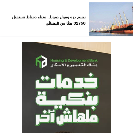
تضم ذرة وفول صويا.. ميناء دمياط يستقبل
32750 طنًا من البضائع