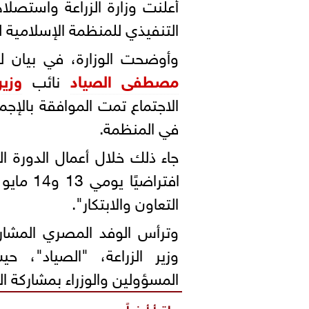
أعلنت وزارة الزراعة واستصلا
التنفيذي للمنظمة الإسلامية ل
وأوضحت الوزارة، في بيان ل
مصطفى الصياد
نائب
وزير
الاجتماع تمت الموافقة بالإجم
في المنظمة.
جاء ذلك خلال أعمال الدورة ا
افتراضيًا يومي 13 و14 مايو 2026، تحت شعار "
التعاون والابتكار".
وترأس الوفد المصري المشار
وزير الزراعة، "الصياد"، 
المسؤولين والوزراء بمشاركة ال
اقرأ أيضاً