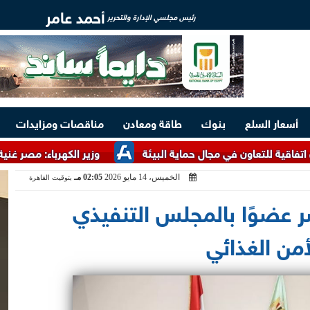
أحمد عامر
رئيس مجلسي الإدارة والتحرير
أسعار السلع
بنوك
طاقة ومعادن
مناقصات ومزايدات
اون في مجال حماية البيئة
وزير الكهرباء: مصر غنية بالخامات ال
الخميس، 14 مايو 2026
02:05 مـ
بتوقيت القاهرة
ر عضوًا بالمجلس التنفيذي
من الغذائي