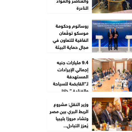
والعناصر والمواد
النادرة
روساتوم وحكومة
موسكو توقّعان
اتفاقية للتعاون في
مجال حماية البيئة
9.4 مليارات جنيه
إجمالي الإيرادات
المستهدفة
لـ”القابضة للسياحة
والفنادق” خلال
2026/2027
وزير النقل: مشروع
الربط البري بين مصر
وتشاد مرورًا بليبيا
يُعزز التبادل...