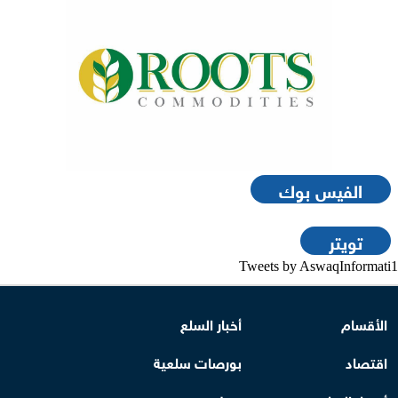
الفيس بوك
تويتر
Tweets by AswaqInformati1
الأقسام
أخبار السلع
اقتصاد
بورصات سلعية