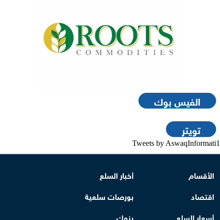
الفيس بوك
تويتر
Tweets by AswaqInformati1
الأقسام
أخبار السلع
اقتصاد
بورصات سلعية
أسعار السلع
بنوك