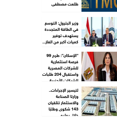
طلعت مصطفى
وزير البترول: التوسع
في الطاقة المتجددة
يستهدف توفير
كميات أكبر من الغاز...
”الإسكان”: طرح 99
فرصة استثمارية
للشركات المصرية
واستقبال 204 طلبات
للشركات الأجنبية...
لتيسير الإجراءات..
وزارتا الصناعة
والاستثمار تتلقيان
143 شكوى وطلبًا
خلال يوليو