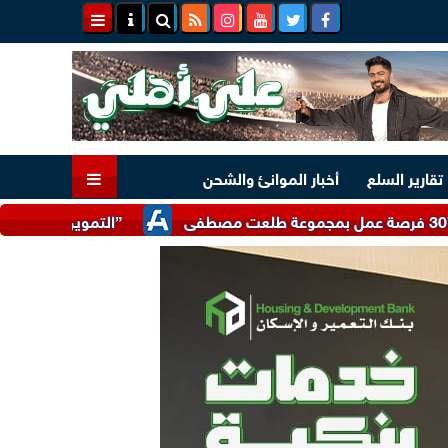
تقارير السلع
أخبار الموانئ والشحن
”التموين” تتلقى 17 ألف شكوى واستفسار تتعلق بضبط الأسواق وتوفير السلع خلال يوليو