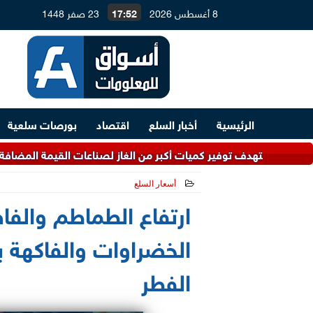
8 أغسطس 2026
17:52
23 صفر 1448
الرئيسية
أخبار السلع
اقتصاد
بورصات سلعية
أكبر من الغاز لصناعات القيمة المضافة.. و4.5 مليارات دولار لتطوير معامل التكرير
أسعار السلع
2021-05-15 15:36:46
ارتفاع الطماطم والفا
الخضراوات والفاكهة ب
الفطر