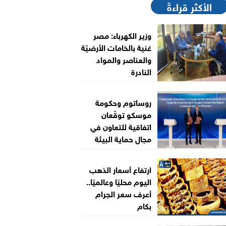
الأكثر قراءةً
وزير الكهرباء: مصر
غنية بالخامات الأرضيّة
والعناصر والمواد
النادرة
روساتوم وحكومة
موسكو توقّعان
اتفاقية للتعاون في
مجال حماية البيئة
ارتفاع أسعار الذهب
اليوم محليًا وعالميًا..
أعرف سعر الجرام
بكام