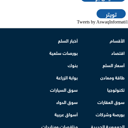
تويتر
Tweets by AswaqInformati1
الأقسام
أخبار السلع
اقتصاد
بورصات سلعية
أسعار السلع
بنوك
طاقة ومعادن
بوابة الزراعة
تكنولوجيا
سوق السيارات
سوق العقارات
سوق الدواء
بورصة وشركات
أسواق عربية
الجمهورية الجديدة
مناقصات ومزايدات