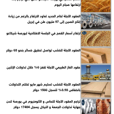
ارتفاعها صباح اليوم
العقود الآجلة لخام الحديد تعاود الارتفاع بالرغم من زيادة
إنتاج الصين إلى 97 مليون طن في إبريل
ارتفاع أسعار القمح في الجلسة الافتتاحية لبورصة شيكاغو
العقود الآجلة للخشب تواصل تحقيق خسائر بنحو 63 دولار
عقود الغاز الطبيعي الآجلة تقفز 6% خلال تداولات الإثنين
العقود الآجلة للخشب تسليم شهر مايو تختتم التداولات
بانخفاض 3.93% لتسجل 1566 دولار
تراجع العقود الآجلة للنحاس و الألومنيوم في بورصة لندن
بنهاية تداولات الجمعة و النيكل يسجل 17404 دولار