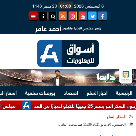
6 أغسطس 2026
01:08
20 صفر 1448
أحمد عامر
رئيس مجلسي الإدارة والتحرير
الرئيسية
أخبار السلع
اقتصاد
بورصات سلعية
أسعار ال
عتبارًا من الغد
مجلس الوزراء يستعرض
أسعار السلع
الخميس، 20 مايو 2021
11:30 صـ
بتوقيت القاهرة
2021-05-20 11:30:32