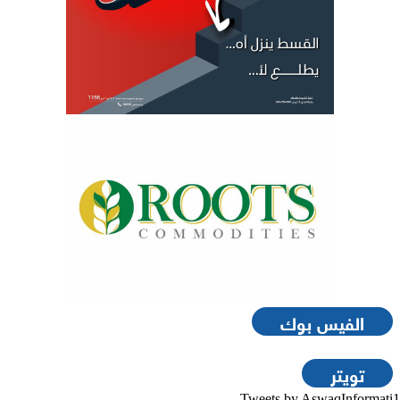
الفيس بوك
تويتر
Tweets by AswaqInformati1