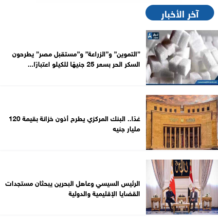
آخر الأخبار
”التموين” و”الزراعة” و”مستقبل مصر” يطرحون
السكر الحر بسعر 25 جنيهًا للكيلو اعتبارًا...
غدًا.. البنك المركزي يطرح أذون خزانة بقيمة 120
مليار جنيه
الرئيس السيسي وعاهل البحرين يبحثان مستجدات
القضايا الإقليمية والدولية