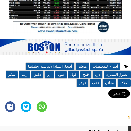
أسواق للمعلومات
مؤشر
أسعار السلع الأساسية وخاماتها
السوق المصرية
ذرة
قمح
فول
صويا
أرز
دقيق
زيت
سكر
أعلاف
معادن
ذهب
دولار
⇧
موضوعات متعلقة