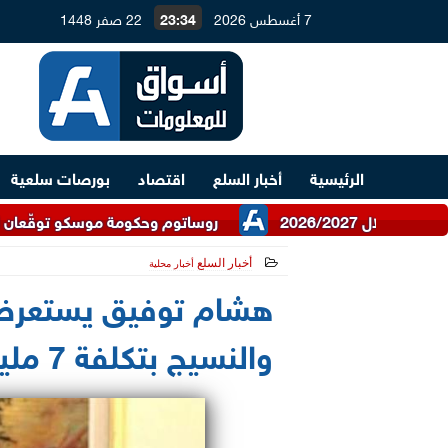
7 أغسطس 2026
23:34
22 صفر 1448
الرئيسية
أخبار السلع
اقتصاد
بورصات سلعية
روساتوم وحكومة موسكو توقّعان اتفاقية للتعاو
أخبار السلع
أخبار محلية
2021-05-31 12:08:45
والنسيج بتكلفة 7 مليارات جنيه