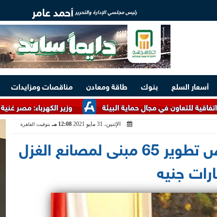
أحمد عامر
رئيس مجلسي الإدارة والتحرير
أسعار السلع
بنوك
طاقة ومعادن
مناقصات ومزايدات
ن في مجال حماية البيئة
وزير الكهرباء: مصر غنية بالخامات الأر
الإثنين، 31 مايو 2021
12:08 مـ
بتوقيت القاهرة
هشام توفيق يستعرض تطوير 65 مبنى لمصانع الغزل