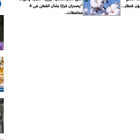
”يصدران قرارًا بشأن القطن فى 4
محافظات..