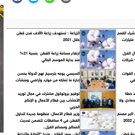
مويل شراء القمح
الزراعة : نستهدف زراعة 8آلاف فدن قطن
المحلى من المزارعين و إتاحة ٥ مليارات
خلال 2021
 مجال الغزل
ارتفاع مساحة زراعة القطن بنسبة 21%
والنسيج إلى 8 شركات ودمج 9 شركات
منذ بداية الموسم الحالي
 القوات
السيسي يوجه بترسيخ نهج الدولة بحسن
2 فدانا في
إدارة ما تملكه من موارد وأراضي ومنشآت
يذ خطة
توقيع بروتوكول مشترك في مجال توريد
حمادي ولا
الأخشاب بين قطاع الأعمال و الإنتاج
الحربي
ء أكبر مصنع
وزير قطاع الأعمال: منظومة جديدة لتداول
20
القطن في 4 محافظات تتضمن تحديث
المحالج ومصانع الغزل..
روعة قطن
أعلى سعر للفلاح.. وزيرا ”التجارة والزراعة