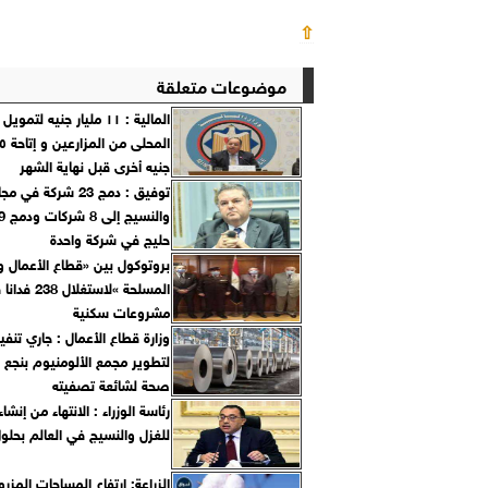
⇧
موضوعات متعلقة
المالية : ١١ مليار جنيه لت
جنيه أخرى قبل نهاية الشهر
توفيق : دمج 23 شركة في
حليج في شركة واحدة
بروتوكول بين «قطاع الأعمال و
المسلحة »لاستغلال 38
مشروعات سكنية
وزارة قطاع الأعمال : جاري تنف
لتطوير مجمع الألومنيوم بنجع 
صحة لشائعة تصفيته
رئاسة الوزراء : الانتهاء من إنشا
للغزل والنسيج في العالم بحلول 22
الزراعة: ارتفاع المساحات المز