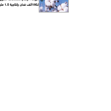
لـ180ألف فدان بإنتاجية 1.5 مليون قنطار...