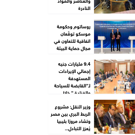
والعناصر والمواد
النادرة
روساتوم وحكومة
موسكو توقّعان
اتفاقية للتعاون في
مجال حماية البيئة
9.4 مليارات جنيه
إجمالي الإيرادات
المستهدفة
لـ”القابضة للسياحة
والفنادق” خلال
2026/2027
وزير النقل: مشروع
الربط البري بين مصر
وتشاد مرورًا بليبيا
يُعزز التبادل...