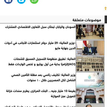
⇧
موضوعات متعلقة
السودان واليابان تبحثان سبل التعاون الاقتصادي المشترك
«وزير المالية» 29 مليار دولار استثمارات الأجانب في أدوات
الدين بنهاية مايو
المالية: تطبيق منظومة التسجيل المسبق للشحنات
(ACI)إلزاميًا بداية من أول يوليو و تخص الواردات فقط
وزير المالية: تكليف رئاسي بمد مظلة التأمين الصحي
الشامل لكل المصريين خلال ١٠ سنوات
بقيمة 13 مليار جنيه... البنك المركزى يطرح سندات خزانة
لتمويل عجز الموازنة
مصر تدخل سوق «التمويل الإسلامي» عن طريق الصكوك