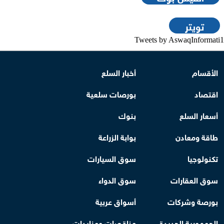
تويتر
Tweets by AswaqInformati1
الأقسام
أخبار السلع
اقتصاد
بورصات سلعية
أسعار السلع
بنوك
طاقة ومعادن
بوابة الزراعة
تكنولوجيا
سوق السيارات
سوق العقارات
سوق الدواء
بورصة وشركات
أسواق عربية
الجمهورية الجديدة
مناقصات ومزايدات