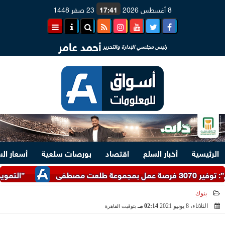
8 أغسطس 2026
17:41
23 صفر 1448
أحمد عامر
رئيس مجلسي الإدارة والتحرير
الرئيسية
أخبار السلع
اقتصاد
بورصات سلعية
أسعار ال
”التموين” تتلقى 17 ألف شكوى واستفسار تتعلق بضبط الأسواق وتوفير السلع خلال يول
بنوك
الثلاثاء، 8 يونيو 2021
02:14 مـ
بتوقيت القاهرة
2021-06-08 14:14:27