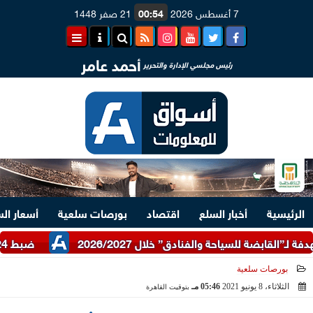
7 أغسطس 2026
00:54
21 صفر 1448
أحمد عامر
رئيس مجلسي الإدارة والتحرير
الرئيسية
أخبار السلع
اقتصاد
بورصات سلعية
أسعار ال
ضبط 24 طن دقيق أبيض وبلدي مدعم عبر شرطة التموين
بورصات سلعية
الثلاثاء، 8 يونيو 2021
05:46 مـ
بتوقيت القاهرة
2021-06-08 17:46:41