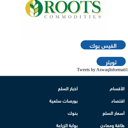
الفيس بوك
تويتر
Tweets by AswaqInformati1
الأقسام
أخبار السلع
اقتصاد
بورصات سلعية
أسعار السلع
بنوك
طاقة ومعادن
بوابة الزراعة