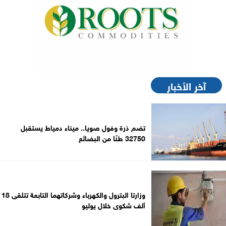
آخر الأخبار
تضم ذرة وفول صويا.. ميناء دمياط يستقبل
32750 طنًا من البضائع
وزارتا البترول والكهرباء وشركاتهما التابعة تتلقى 18
ألف شكوى خلال يوليو