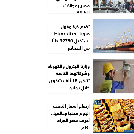
مصر بمجالات
الطاقة...
تضم ذرة وفول
صويا.. ميناء دمياط
يستقبل 32750 طنًا
من البضائع
وزارتا البترول والكهرباء
وشركاتهما التابعة
تتلقى 18 ألف شكوى
خلال يوليو
ارتفاع أسعار الذهب
اليوم محليًا وعالميًا..
أعرف سعر الجرام
بكام