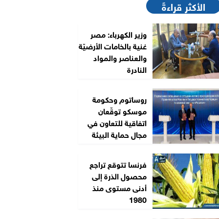
الأكثر قراءةً
وزير الكهرباء: مصر
غنية بالخامات الأرضيّة
والعناصر والمواد
النادرة
روساتوم وحكومة
موسكو توقّعان
اتفاقية للتعاون في
مجال حماية البيئة
فرنسا تتوقع تراجع
محصول الذرة إلى
أدنى مستوى منذ
1980