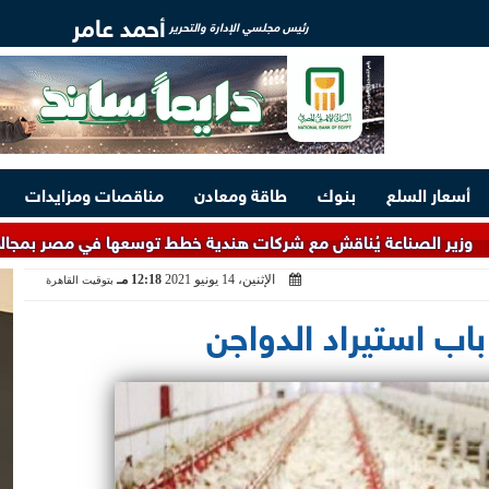
أحمد عامر
رئيس مجلسي الإدارة والتحرير
أسعار السلع
بنوك
طاقة ومعادن
مناقصات ومزايدات
اعة يُناقش مع شركات هندية خطط توسعها في مصر بمجالات الطاقة والص
الإثنين، 14 يونيو 2021
12:18 مـ
بتوقيت القاهرة
 باب استيراد الدواجن