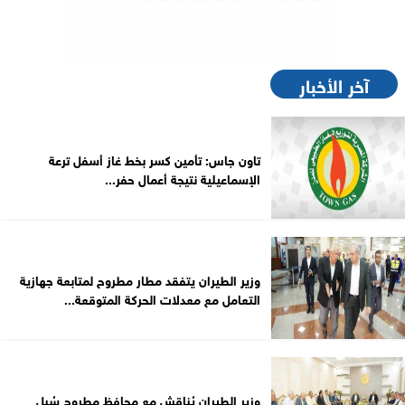
آخر الأخبار
تاون جاس: تأمين كسر بخط غاز أسفل ترعة
الإسماعيلية نتيجة أعمال حفر...
وزير الطيران يتفقد مطار مطروح لمتابعة جهازية
التعامل مع معدلات الحركة المتوقعة...
وزير الطيران يُناقش مع محافظ مطروح سُبل