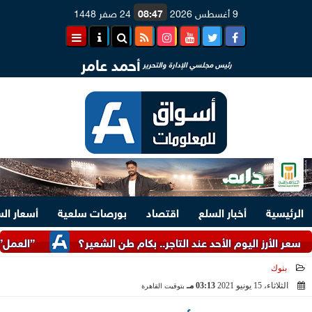
9 أغسطس 2026
08:47
24 صفر 1448
أحمد عامر
رئيس مجلسي الإدارة والتحرير
الرئيسية
أخبار السلع
اقتصاد
بورصات سلعية
أسعار ال
 اليوم الأحد عند التاجر.. بكام طن الشعير؟
”العمل”: توفير 3070 فرصة عمل بمجموعة طلعت مصطفى
بنوك
الثلاثاء، 15 يونيو 2021
03:13 مـ
بتوقيت القاهرة
2021-06-15 15:13:33