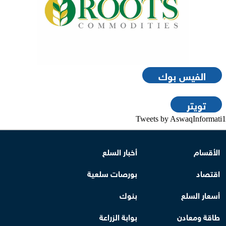
الفيس بوك
تويتر
Tweets by AswaqInformati1
الأقسام
أخبار السلع
اقتصاد
بورصات سلعية
أسعار السلع
بنوك
طاقة ومعادن
بوابة الزراعة