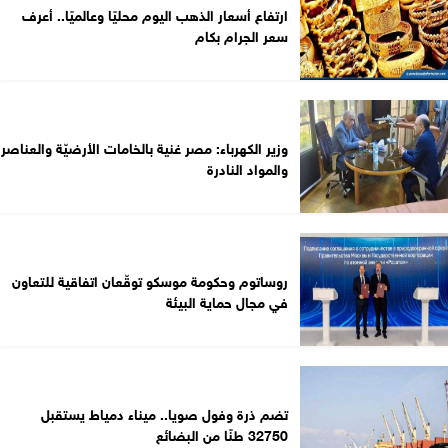
ارتفاع أسعار الذهب اليوم محليًا وعالميًا.. أعرف
سعر الجرام بكام
وزير الكهرباء: مصر غنية بالخامات الأرضيّة والعناصر
والمواد النادرة
روساتوم وحكومة موسكو توقّعان اتفاقية للتعاون
في مجال حماية البيئة
تضم ذرة وفول صويا.. ميناء دمياط يستقبل
32750 طنًا من البضائع