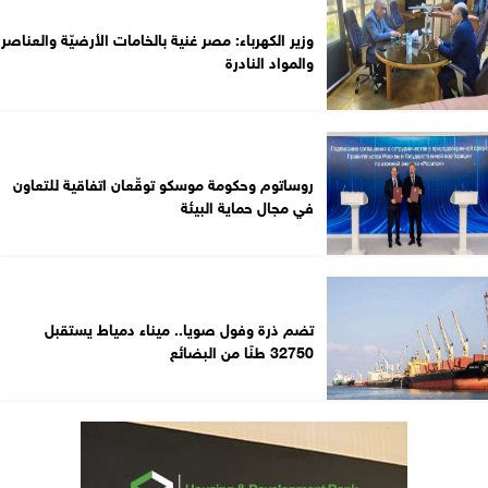
وزير الكهرباء: مصر غنية بالخامات الأرضيّة والعناصر
والمواد النادرة
روساتوم وحكومة موسكو توقّعان اتفاقية للتعاون
في مجال حماية البيئة
تضم ذرة وفول صويا.. ميناء دمياط يستقبل
32750 طنًا من البضائع