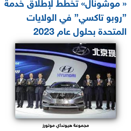
« موشونال» تخطط لإطلاق خدمة
”روبو تاكسي” في الولايات
المتحدة بحلول عام 2023
مجموعة هيونداي موتورز