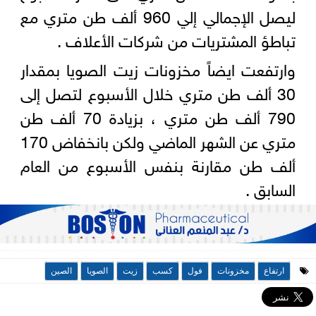
ليصل الإجمالي إلي 960 ألف طن متري مع
تباطؤ المشتريات من شركات الأعلاف .
وارتفعت ايضاً مخزونات زيت الصويا بمقدار
30 ألف طن متري خلال الأسبوع لتصل إلى
790 ألف طن متري ، بزيادة 70 ألف طن
متري عن الشهر الماضي ولكن بانخفاض 170
ألف طن مقارنة بنفس الأسبوع من العام
السابق .
ارتفاع
مخزونات
فول
كسب
زيت
الصويا
الصين