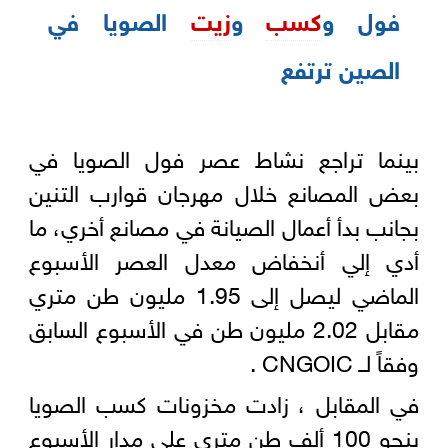
فول و
كسب
و
زيت
الصويا في
الصين ترتفع
بينما تراجع نشاط عصر فول الصويا في
بعض المصانع خلال مهرجان قوارب التنين
بجانب بدأ أعمال الصيانة في مصانع أخري، ما
أدي إلي أنخفاض معدل العصر الأسبوع
الماضي ليصل إلى 1.95 مليون طن متري
مقابل 2.02 مليون طن في الأسبوع السابق
وفقاً لــ CNGOIC .
في المقابل ، زادت مخزونات كسب الصويا
بنحو 100 ألف طن متري على مدار الأسبوع