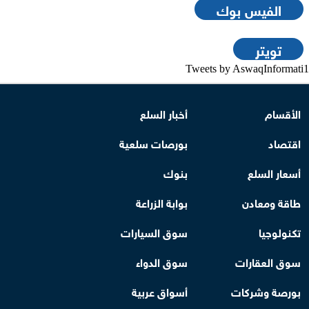
الفيس بوك
تويتر
Tweets by AswaqInformati1
الأقسام
أخبار السلع
اقتصاد
بورصات سلعية
أسعار السلع
بنوك
طاقة ومعادن
بوابة الزراعة
تكنولوجيا
سوق السيارات
سوق العقارات
سوق الدواء
بورصة وشركات
أسواق عربية