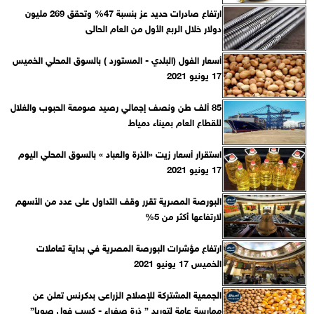
ارتفاع صادرات حديد عز بنسبة 47% وتحقق 269 مليون
دولار خلال الربع الأول من العام الحالى
أسعار الفول (البلدي - المستورد ) بالسوق المحلي الخميس
17 يونيو 2021
85 ألف طن ونصف إجمالي رصيد صومعة الحبوب والغلال
للقطاع العام بميناء دمياط
استقرار أسعار زيت «الذرة والعباد » بالسوق المحلي اليوم
17 يونيو 2021
البورصة المصرية تقرر وقف التداول على عدد من الأسهم
لارتفاعها أكثر من 5%
ارتفاع مؤشرات البورصة المصرية في بداية تعاملات
الخميس 17 يونيو 2021
الجمعية المشتركة للإصلاح الزراعى بدكرنس تعلن عن
ممارسة عامة لتوريد ” ذرة صفراء - كسب فول صويا”