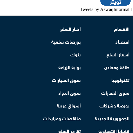
تويتر
Tweets by AswaqInformati1
الأقسام
أخبار السلع
اقتصاد
بورصات سلعية
أسعار السلع
بنوك
طاقة ومعادن
بوابة الزراعة
تكنولوجيا
سوق السيارات
سوق العقارات
سوق الدواء
بورصة وشركات
أسواق عربية
الجمهورية الجديدة
مناقصات ومزايدات
قضايا اقتصادية
تقارير السلع