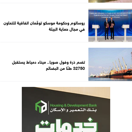
روساتوم وحكومة موسكو توقّعان اتفاقية للتعاون
في مجال حماية البيئة
تضم ذرة وفول صويا.. ميناء دمياط يستقبل
32750 طنًا من البضائع