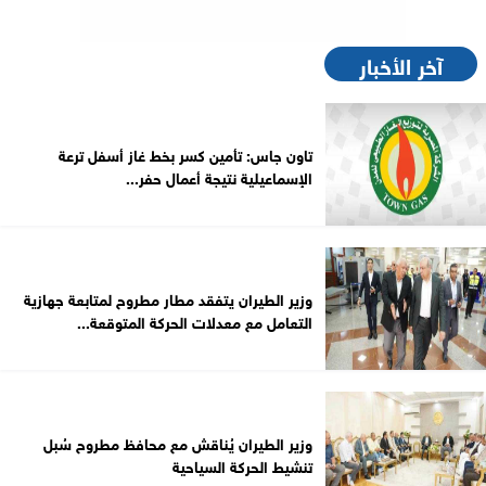
آخر الأخبار
تاون جاس: تأمين كسر بخط غاز أسفل ترعة
الإسماعيلية نتيجة أعمال حفر...
وزير الطيران يتفقد مطار مطروح لمتابعة جهازية
التعامل مع معدلات الحركة المتوقعة...
وزير الطيران يُناقش مع محافظ مطروح سُبل
تنشيط الحركة السياحية