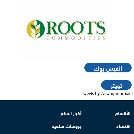
الفيس بوك
تويتر
Tweets by AswaqInformati1
الأقسام
أخبار السلع
اقتصاد
بورصات سلعية