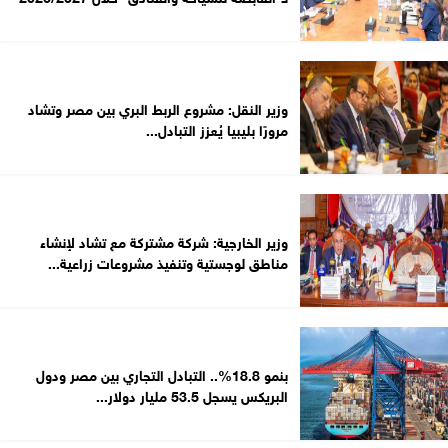
وزير النقل: مشروع الربط البري بين مصر وتشاد
مرورًا بليبيا يُعزز التبادل...
وزير الخارجية: شركة مشتركة مع تشاد لإنشاء
مناطق لوجستية وتنفيذ مشروعات زراعية...
بنمو 18.8%.. التبادل التجاري بين مصر ودول
البريكس يسجل 53.5 مليار دولار...