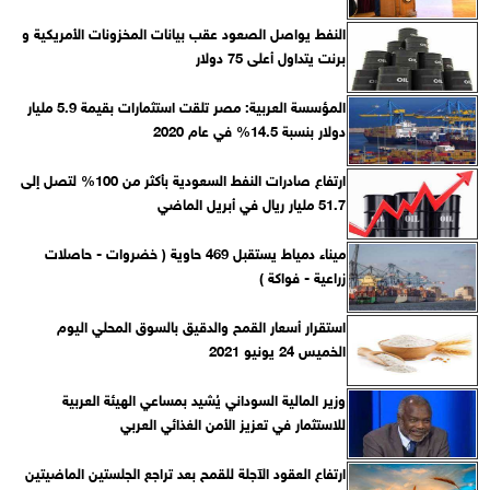
النفط يواصل الصعود عقب بيانات المخزونات الأمريكية و
برنت يتداول أعلى 75 دولار
المؤسسة العربية: مصر تلقت استثمارات بقيمة 5.9 مليار
دولار بنسبة 14.5% في عام 2020
ارتفاع صادرات النفط السعودية بأكثر من 100% لتصل إلى
51.7 مليار ريال في أبريل الماضي
ميناء دمياط يستقبل 469 حاوية ( خضروات - حاصلات
زراعية - فواكة )
استقرار أسعار القمح والدقيق بالسوق المحلي اليوم
الخميس 24 يونيو 2021
وزير المالية السوداني يُشيد بمساعي الهيئة العربية
للاستثمار في تعزيز الأمن الغذائي العربي
ارتفاع العقود الآجلة للقمح بعد تراجع الجلستين الماضيتين