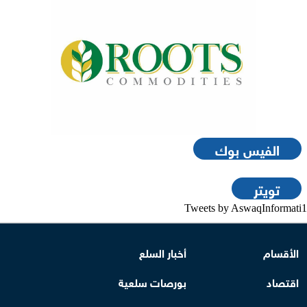
الفيس بوك
تويتر
Tweets by AswaqInformati1
الأقسام
أخبار السلع
اقتصاد
بورصات سلعية