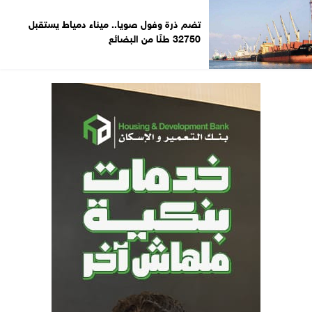
تضم ذرة وفول صويا.. ميناء دمياط يستقبل
32750 طنًا من البضائع