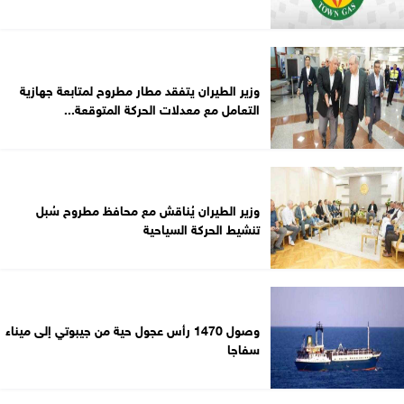
وزير الطيران يتفقد مطار مطروح لمتابعة جهازية
التعامل مع معدلات الحركة المتوقعة...
وزير الطيران يُناقش مع محافظ مطروح سُبل
تنشيط الحركة السياحية
وصول 1470 رأس عجول حية من جيبوتي إلى ميناء
سفاجا