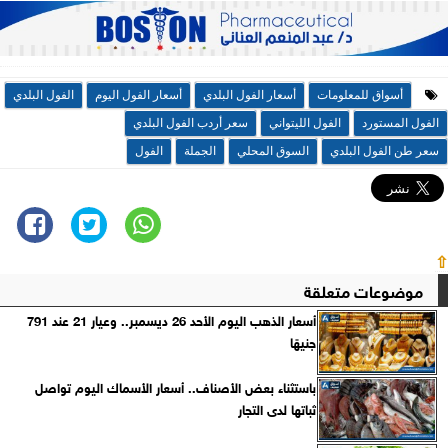
أسواق للمعلومات
أسعار الفول البلدي
أسعار الفول اليوم
الفول البلدي
الفول المستورد
الفول الليتواني
سعر أردب الفول البلدي
سعر طن الفول البلدي
السوق المحلي
الجملة
الفول
⇧
موضوعات متعلقة
أسعار الذهب اليوم الأحد 26 ديسمبر.. وعيار 21 عند 791
جنيهًا
باستثناء بعض الأصناف.. أسعار الأسماك اليوم تواصل
ثباتها لدى التجار