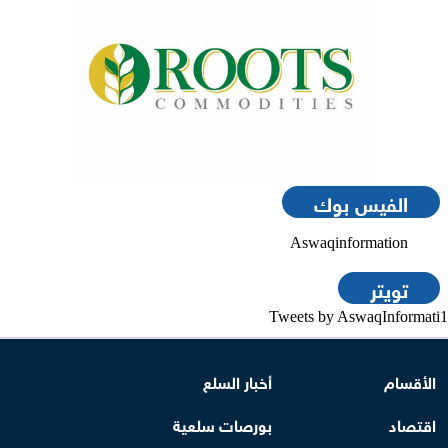
الفيس بوك
Aswaqinformation
تويتر
Tweets by AswaqInformati1
الأقسام
أخبار السلع
اقتصاد
بورصات سلعية