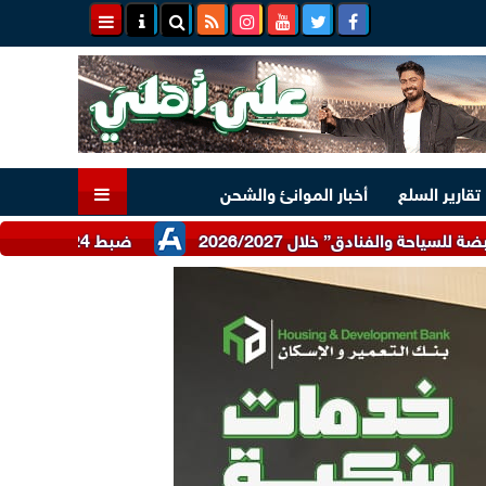
تقارير السلع
أخبار الموانئ والشحن
ضبط 24 طن دقيق أبيض وبلدي مدعم عبر شرطة التموين