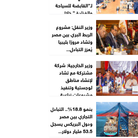
لـ”القابضة للسياحة
والفنادق” خلال
2026/2027
وزير النقل: مشروع
الربط البري بين مصر
وتشاد مرورًا بليبيا
يُعزز التبادل...
وزير الخارجية: شركة
مشتركة مع تشاد
لإنشاء مناطق
لوجستية وتنفيذ
مشروعات زراعية...
بنمو 18.8%.. التبادل
التجاري بين مصر
ودول البريكس يسجل
53.5 مليار دولار...