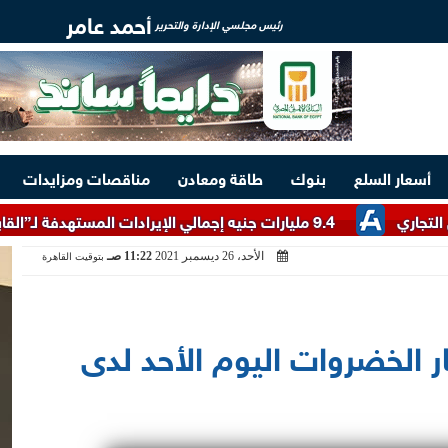
أحمد عامر
رئيس مجلسي الإدارة والتحرير
أسعار السلع
بنوك
طاقة ومعادن
مناقصات ومزايدات
9.4 مليارات جنيه إجمالي الإيرادات المستهدفة لـ”القابضة للسياحة والفنادق” خلال 2026/2027
الأحد، 26 ديسمبر 2021
11:22 صـ
بتوقيت القاهرة
ر الخضروات اليوم الأحد لدى