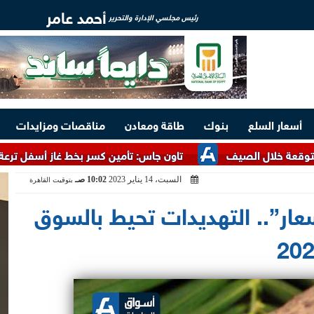
أحمد عامر
رئيس مجلسي الإدارة والتحرير
أسعار السلع
بنوك
طاقة ومعادن
مناقصات ومزايدات
 الصيف
تاون جاس: تأمين كسر بخط غاز أسفل ترعة الإسماعيلية
السبت، 14 يناير 2023
10:02 صـ
بتوقيت القاهرة
سعار”.. التهديدات تحيط بالسوق