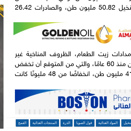
المتوقع أن يبلغ إنتاج زيت النخيل 50.82 مليون طن، والصادرات 26.42
مدادات زيت الطعام، الظروف المناخية غير
المواتية التي تشهدها الأرجنتين منذ 60 عامًا، والتي من المتوقع أن تخفض
إنتاجها من فول الصويا إلى 41 مليون طن، انخفاضًا من 48 مليونًا كانت
نخيل
المواد الغذائية
فول الصويا
الذرة
المنتجات الغذائية
القمح