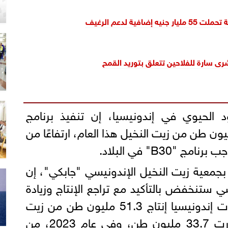
ه إضافية لدعم الرغيف
ى سارة للفلاحين تتعلق بتوريد القمح
الحيوي في إندونيسيا، إن تنفيذ برنامج
"، سيستهلك 11.44 مليون طن من زيت النخيل هذا العام، ارتفاعًا من
معية زيت النخيل الإندونيسي "جابكي"، إن
ي ستنخفض بالتأكيد مع تراجع الإنتاج وزيادة
الاستهلاك المحلي، حيث قدرت إندونيسيا إنتاج 51.3 مليون طن من زيت
النخيل في عام 2022، وصدرت 33.7 مليون طن، وفي عام 2023، من