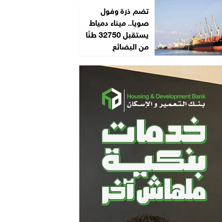
تضم ذرة وفول
صويا.. ميناء دمياط
يستقبل 32750 طنًا
من البضائع