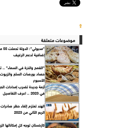
⇧
موضوعات متعلقة
”مدبولي”
إضافية لدعم الرغيف
”القمح والذرة في السماء” .. 
حصاد بورصات السلع والزيوت 
الأسبوع
أزمة جديدة تضرب إمدادات الحب
في 2023 .. اعرف التفاصيل
الهند تعتزم إلغاء حظر صادرات
الربع الثاني من 2023
كازخستان توجه كل إمكاناتها الزر