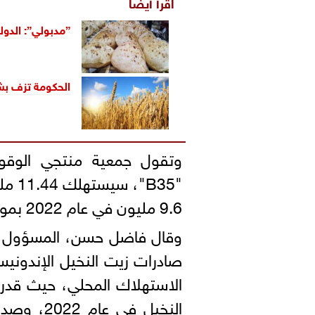
اقرأ أيضاً
”مدبولي”: الدولة تحملت 55 مليار جني
الحكومة تزف بشر
وتقول جمعية منتجي الوقود 
"B35
9.6 مليون في عام 2022 بموجب برنامج "B30" في البلاد.
وقال فاضل حسن، المسؤول بج
صادرات زيت النخيل الإندونيس