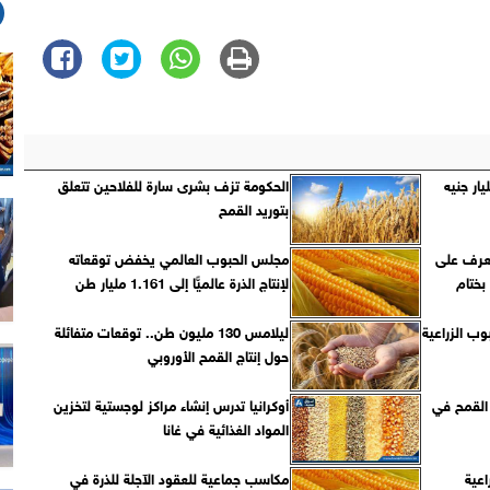
: الدولة تحملت 55 مليار جنيه
الحكومة تزف بشرى سارة للفلاحين تتعلق
بتوريد القمح
تعرف على
مجلس الحبوب العالمي يخفض توقعاته
بختام
لإنتاج الذرة عالميًّا إلى 1.161 مليار طن
وب الزراعية
ليلامس 130 مليون طن.. توقعات متفائلة
حول إنتاج القمح الأوروبي
 القمح في
أوكرانيا تدرس إنشاء مراكز لوجستية لتخزين
المواد الغذائية في غانا
اعية
مكاسب جماعية للعقود الآجلة للذرة في