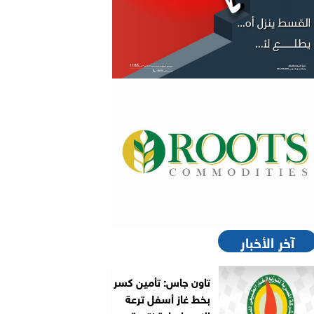
آخر الأخبار
تاون جاس: تأمين كسر
بخط غاز أسفل ترعة