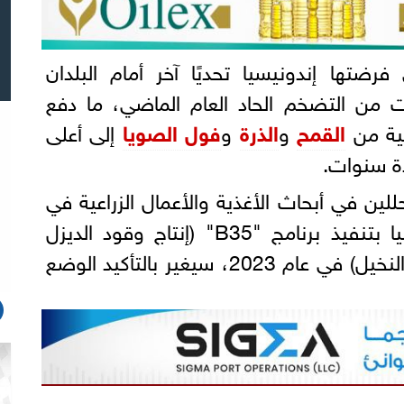
رضتها إندونيسيا تحديًا آخر أمام البلدان
ت من التضخم الحاد العام الماضي، ما دفع
ية من
القمح
و
الذرة
و
فول الصويا
إلى أعلى
دة سنوات.
للين في أبحاث الأغذية والأعمال الزراعية في
"رابوبانك"، إن قيام إندونيسيا بتنفيذ برنامج "B35" (إنتاج وقود الديزل
بالاعتماد على 35% من زيت النخيل) في عام 2023، سيغير بالتأكيد الوضع