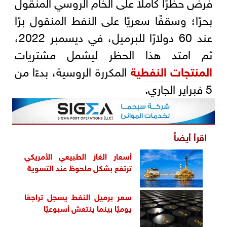
فرض حظرًا كاملًا على الخام الروسي المنقول
بحرًا؛ وسقفًا سعريًا على النفط المنقول برًا
عند 60 دولارًا للبرميل، في ديسمبر 2022،
ثم امتد هذا الحظر ليشمل مشتريات
المنتجات النفطية
المكررة الروسية، بدءًا من
5 فبراير الجاري.
اقرأ أيضاً
أسعار الغاز الطبيعي الأمريكي
ترتفع بشكل ملحوظ عند التسوية
سعر برميل النفط يسجل تراجعًا
يوميًا بينما ينتعش أسبوعيًا