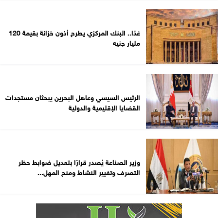
غدًا.. البنك المركزي يطرح أذون خزانة بقيمة 120
مليار جنيه
الرئيس السيسي وعاهل البحرين يبحثان مستجدات
القضايا الإقليمية والدولية
وزير الصناعة يُصدر قرارًا بتعديل ضوابط حظر
التصرف وتغيير النشاط ومنح المهل...