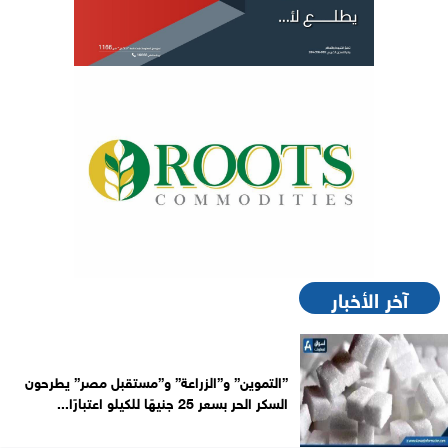
آخر الأخبار
”التموين” و”الزراعة” و”مستقبل مصر” يطرحون
السكر الحر بسعر 25 جنيهًا للكيلو اعتبارًا...