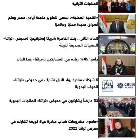
المنتجات التراثية
«التنمية المحلية»: نسعى لتطوير منصة أيادي مصر وفتح
أسواق جديدة محليًا وعالميًا
للعام الثاني.. بنك القاهرة شريكًا إستراتيجيًا لمعرض «تراثنا»
للمنتجات الصديقة للبيئة
جامع: 45% زيادة في المشاركين بـ«تراثنا» هذا العام
5 شركات مبادرة رواد النيل تشارك في معرض «تراثنا»
للحرف اليدوية
53 عارضاً يشاركون في معرض «تراثنا» للمنتجات اليدوية
«جامع»: مشروعات شباب مبادرة حياة كريمة تشارك في
معرض تراثنا 2022