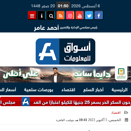
6 أغسطس 2026
01:50
20 صفر 1448
أحمد عامر
رئيس مجلسي الإدارة والتحرير
الرئيسية
أخبار السلع
اقتصاد
بورصات سلعية
أسعار ال
عتبارًا من الغد
مجلس الوزراء يستعرض
اقتصاد
الخميس، 5 أكتوبر 2023
10:41 مـ
بتوقيت القاهرة
2023-10-05 22:41:29