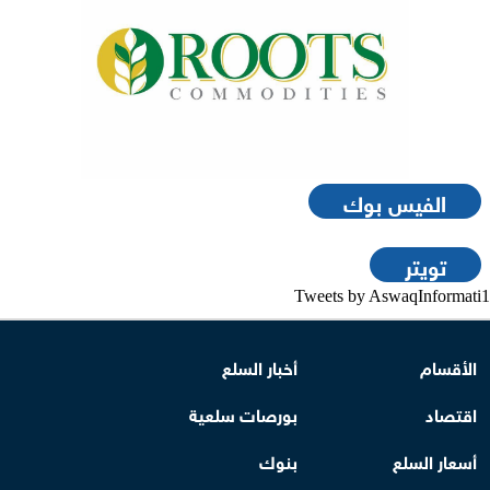
الفيس بوك
تويتر
Tweets by AswaqInformati1
الأقسام
أخبار السلع
اقتصاد
بورصات سلعية
أسعار السلع
بنوك