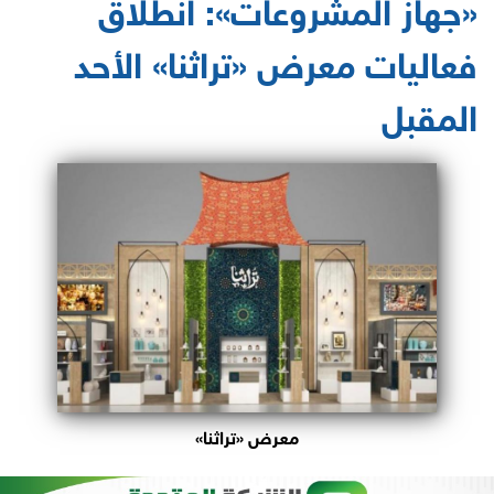
«جهاز المشروعات»: انطلاق
فعاليات معرض «تراثنا» الأحد
المقبل
معرض «تراثنا»