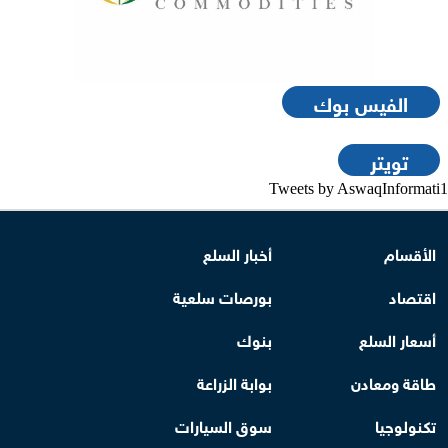
الفيس بوك
تويتر
Tweets by AswaqInformati1
الأقسام
أخبار السلع
اقتصاد
بورصات سلعية
أسعار السلع
بنوك
طاقة ومعادن
بوابة الزراعة
تكنولوجيا
سوق السيارات