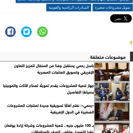
تمويل مشروعات صغيرة
المبادرات الرئاسية والقومية
⇧
موضوعات متعلقة
باسل رحمي يستقبل وفدًا من السنغال لتعزيز التعاون
الإفريقي وتسويق المنتجات المصرية
جهاز تنمية المشروعات يقدم تمويلًا لصناع الأثاث والموبيليا
بدمياط| التفاصيل
«رحمي»: نفتح آفاقًا تسويقية جديدة لمنتجات المشروعات
الصغيرة في الدول الإفريقية
بـ 100 مليون جنيه.. تنمية المشروعات وشركة إرادة يوقعان
عقدا للتمويل متناهي الصغر بالمحافظات