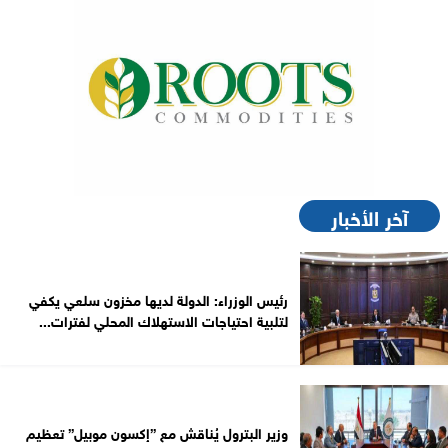
آخر الأخبار
رئيس الوزراء: الدولة لديها مخزون سلعي يكفي
لتلبية احتياجات الاستهلاك المحلي لفترات...
وزير البترول يُناقش مع ”إكسون موبيل” تعظيم