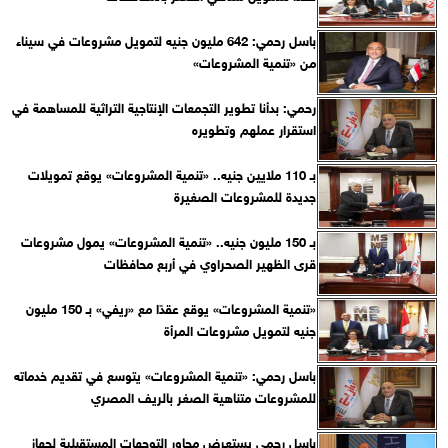
باسل رحمي: 642 مليون جنيه لتمويل مشروعات في سيناء
من «تنمية المشروعات»
رحمي: بدأنا تطوير التجمعات الإنتاجية التراثية للمساهمة في
استقرار عملهم وتطويره
بـ 110 ملايين جنيه.. «تنمية المشروعات» يوقع تمويلات
جديدة للمشروعات الصغيرة
بـ 150 مليون جنيه.. «تنمية المشروعات» يمول مشروعات
قرى الظهير الصحراوي في أربع محافظات
«تنمية المشروعات» يوقع عقدًا مع «ريفي» بـ 150 مليون
جنيه لتمويل مشروعات المرأة
باسل رحمي: «تنمية المشروعات» يتوسع في تقديم خدماته
للمشروعات متناهية الصغر بالريف المصري
باسل رحمي يستعرض محاور التوجهات المستقبلية لجهاز