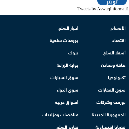
تويتر
Tweets by AswaqInformati1
الأقسام
أخبار السلع
اقتصاد
بورصات سلعية
أسعار السلع
بنوك
طاقة ومعادن
بوابة الزراعة
تكنولوجيا
سوق السيارات
سوق العقارات
سوق الدواء
بورصة وشركات
أسواق عربية
الجمهورية الجديدة
مناقصات ومزايدات
قضايا اقتصادية
تقارير السلع