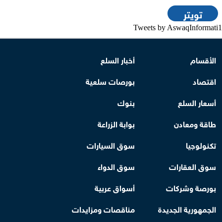
تويتر
Tweets by AswaqInformati1
الأقسام
أخبار السلع
اقتصاد
بورصات سلعية
أسعار السلع
بنوك
طاقة ومعادن
بوابة الزراعة
تكنولوجيا
سوق السيارات
سوق العقارات
سوق الدواء
بورصة وشركات
أسواق عربية
الجمهورية الجديدة
مناقصات ومزايدات