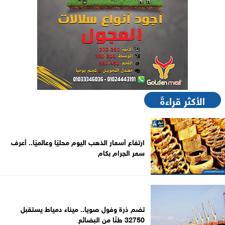
الأكثر قراءةً
ارتفاع أسعار الذهب اليوم محليًا وعالميًا.. أعرف
سعر الجرام بكام
تضم ذرة وفول صويا.. ميناء دمياط يستقبل
32750 طنًا من البضائع