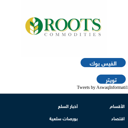
الفيس بوك
تويتر
Tweets by AswaqInformati1
الأقسام
أخبار السلع
اقتصاد
بورصات سلعية