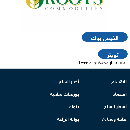
الفيس بوك
تويتر
Tweets by AswaqInformati1
الأقسام
أخبار السلع
اقتصاد
بورصات سلعية
أسعار السلع
بنوك
طاقة ومعادن
بوابة الزراعة