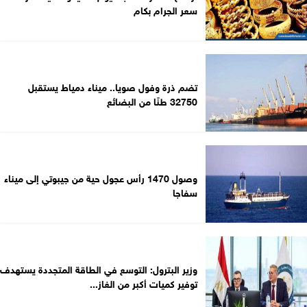
سعر الجرام بكام
تضم ذرة وفول صويا.. ميناء دمياط يستقبل
32750 طنًا من البضائع
وصول 1470 رأس عجول حية من جيبوتي إلى ميناء
سفاجا
وزير البترول: التوسع في الطاقة المتجددة يستهدف
توفير كميات أكبر من الغاز...