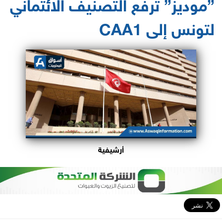
”موديز” ترفع التصنيف الائتماني
لتونس إلى CAA1
أرشيفية