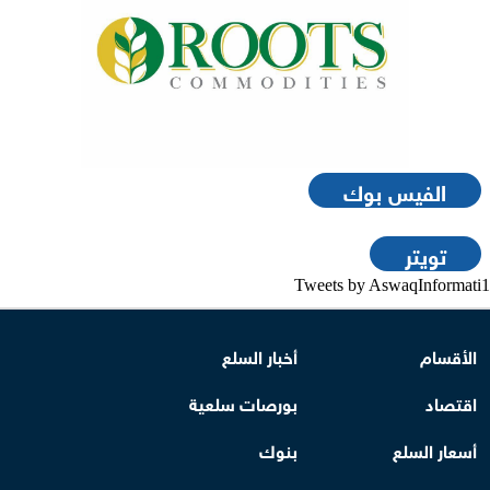
الفيس بوك
تويتر
Tweets by AswaqInformati1
الأقسام
أخبار السلع
اقتصاد
بورصات سلعية
أسعار السلع
بنوك