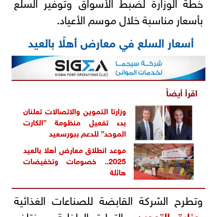
خطة الوزارة لضبط الأسواق وتوفير السلع
بأسعار مناسبة خلال موسم الأعياد.
أسعار السلع في معارض أهلًا بالعيد
اقرأ أيضاً
وزارتا التموين والاتصالات تعلنان
بدء تفعيل منظومة ”الكارت
الموحد” للدعم ببورسعيد
موعد انطلاق معارض أهلا بالعيد
2025.. خصومات وتخفيضات
هائلة
وتطرح الشركة القابضة للصناعات الغذائية
ب
وزارة التموين
والتجارة الداخلية، مختلف