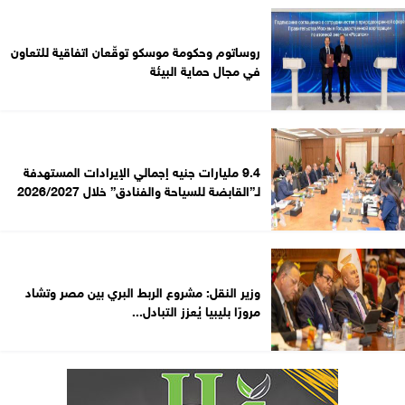
روساتوم وحكومة موسكو توقّعان اتفاقية للتعاون
في مجال حماية البيئة
9.4 مليارات جنيه إجمالي الإيرادات المستهدفة
لـ”القابضة للسياحة والفنادق” خلال 2026/2027
وزير النقل: مشروع الربط البري بين مصر وتشاد
مرورًا بليبيا يُعزز التبادل...