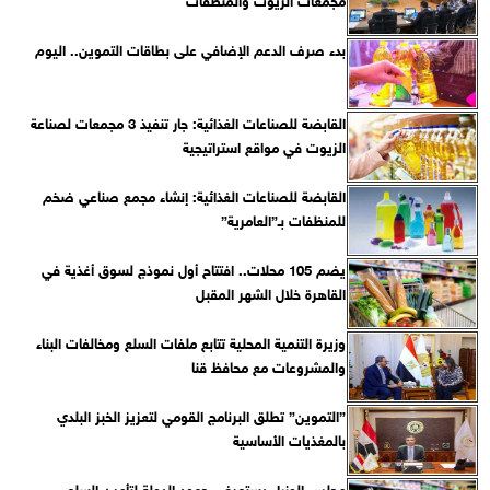
بدء صرف الدعم الإضافي على بطاقات التموين.. اليوم
القابضة للصناعات الغذائية: جار تنفيذ 3 مجمعات لصناعة
الزيوت في مواقع استراتيجية
القابضة للصناعات الغذائية: إنشاء مجمع صناعي ضخم
للمنظفات بـ”العامرية”
يضم 105 محلات.. افتتاح أول نموذج لسوق أغذية في
القاهرة خلال الشهر المقبل
وزيرة التنمية المحلية تتابع ملفات السلع ومخالفات البناء
والمشروعات مع محافظ قنا
”التموين” تطلق البرنامج القومي لتعزيز الخبز البلدي
بالمغذيات الأساسية
مجلس الوزراء يستعرض جهود الدولة لتأمين السلع