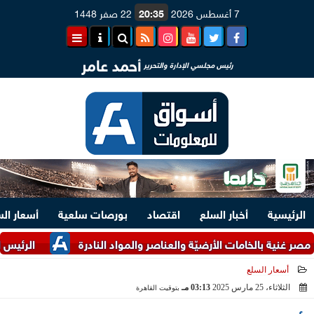
7 أغسطس 2026
20:35
22 صفر 1448
أحمد عامر
رئيس مجلسي الإدارة والتحرير
الرئيسية
أخبار السلع
اقتصاد
بورصات سلعية
أسعار ال
 بالخامات الأرضيّة والعناصر والمواد النادرة
الرئيس السيسي ومل
أسعار السلع
الثلاثاء، 25 مارس 2025
03:13 مـ
بتوقيت القاهرة
2025-03-25 15:13:28