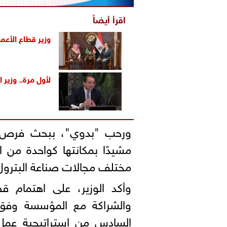
اقرأ أيضاً
وزير قطاع الأعم
لأول مرة.. وزير ال
ورحب "بدوي"، ببحث فرص ال
مشيدًا بمكانتها كواحدة من ا
مختلف مجالات صناعة البترول و
وأكد الوزير، على اهتمام ق
والشراكة مع المؤسسة وفق ا
السادس من استراتيجية عمل ا