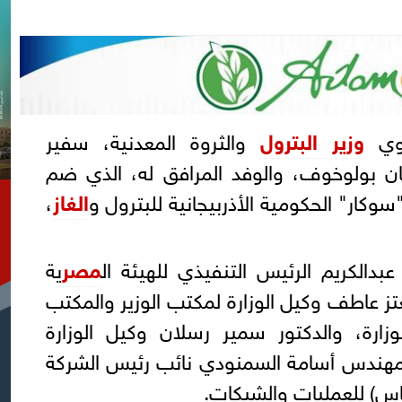
دوي
وزير
البترول
والثروة المعدنية، سفير
خان بولوخوف، والوفد المرافق له، الذي ضم
وكار" الحكومية الأذربيجانية للبترول و
الغاز
،
دالكريم الرئيس التنفيذي للهيئة ال
مصر
ية
تز عاطف وكيل الوزارة لمكتب الوزير والمكتب
زارة، والدكتور سمير رسلان وكيل الوزارة
لمهندس أسامة السمنودي نائب رئيس الشركة
جاس) للعمليات والشبكات.