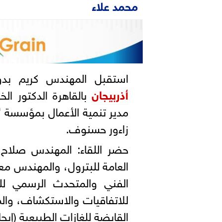
محمد علاء
استقبل المهندس كريم ب
أذربيجان
بالقاهرة الدكتور ال
مدير تنمية الأعمال بمؤسسة "س
زاءور حسنوف.
حضر اللقاء: المهندس صلاح عب
العامة للبترول، والمهندس مع
الفني والمتحدث الرسمي للو
للاتفاقيات والاستكشاف، وا
القابضة للغازات الطبيعية (إي