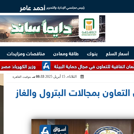
أحمد عامر
رئيس مجلسي الإدارة والتحرير
أسعار السلع
بنوك
طاقة ومعادن
مناقصات ومزايدات
ون في مجال حماية البيئة
وزير الكهرباء: مصر غنية بالخامات ال
الثلاثاء، 15 أبريل 2025
08:33 مـ
بتوقيت القاهرة
التعاون بمجالات البترول والغاز