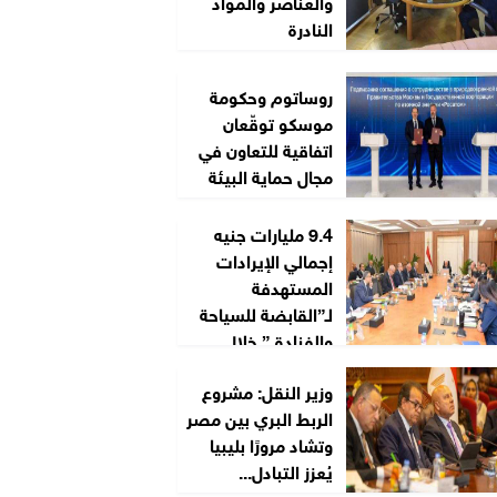
والعناصر والمواد
النادرة
روساتوم وحكومة
موسكو توقّعان
اتفاقية للتعاون في
مجال حماية البيئة
9.4 مليارات جنيه
إجمالي الإيرادات
المستهدفة
لـ”القابضة للسياحة
والفنادق” خلال
2026/2027
وزير النقل: مشروع
الربط البري بين مصر
وتشاد مرورًا بليبيا
يُعزز التبادل...