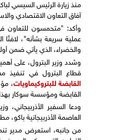
آفاق التعاون الاقتصادي والا
وأكد: "متحمسون للتعاون ف
عملية سريعة بشأنه"، لافتًا 
والخضراء، الذي يأتي ضمن أو
وشدد وزير البترول، على أهم
قطاع البترول في تنفيذ م
القابضة للبتروكيماويات
، مؤك
القابضة ومؤسسة سوكار بهذا 
ودعا السفير الأذربيجاني، وز
العاصمة الأذربيجانية باكو، مط
من جانبه، استعرض مدير تنم
التعاون التي يمكن البدء فيه