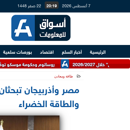
7 أغسطس 2026
20:19
22 صفر 1448
الرئيسية
أخبار السلع
اقتصاد
بورصات سلعية
روساتوم وحكومة موسكو توقّعان اتفاقية للتعا
طاقة ومعادن
2025-04-15 20:33:54
مصر وأذربيجان تبحثان 
والطاقة الخضراء