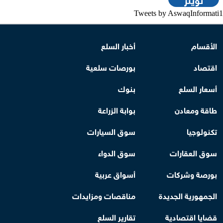
Tweets by AswaqInformati1
الأقسام
أخبار السلع
اقتصاد
بورصات سلعية
أسعار السلع
بنوك
طاقة ومعادن
بوابة الزراعة
تكنولوجيا
سوق السيارات
سوق العقارات
سوق الدواء
بورصة وشركات
أسواق عربية
الجمهورية الجديدة
مناقصات ومزايدات
قضايا اقتصادية
تقارير السلع