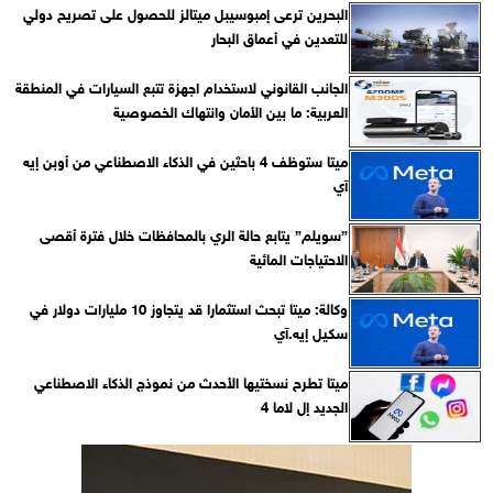
البحرين ترعى إمبوسيبل ميتالز للحصول على تصريح دولي
للتعدين في أعماق البحار
الجانب القانوني لاستخدام اجهزة تتبع السيارات في المنطقة
العربية: ما بين الأمان وانتهاك الخصوصية
ميتا ستوظف 4 باحثين في الذكاء الاصطناعي من أوبن إيه
آي
”سويلم” يتابع حالة الري بالمحافظات خلال فترة أقصى
الاحتياجات المائية
وكالة: ميتا تبحث استثمارا قد يتجاوز 10 مليارات دولار في
سكيل إيه.آي
ميتا تطرح نسختيها الأحدث من نموذج الذكاء الاصطناعي
الجديد إل لاما 4