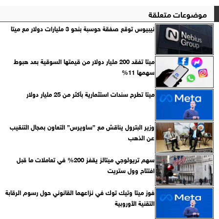
موضوعات متعلقة
نيبيوس توقع صفقة حوسبة بنحو 3 مليارات دولار مع ميتا
ميتا تفقد 200 مليار دولار من قيمتها السوقية بعد هبوط
سهمها 11%
ميتا تطرح سندات استثمارية بأكثر من 25 مليار دولار
وزير البترول يناقش مع ”ساويرس” التعاون بمجال التنقيب
عن الذهب
سهم تريولوجي ميتالز يقفز 200% في تعاملات ما قبل
افتتاح وول ستريت
فوز ميتا وتيك توك في نزاعهما القانوني حول رسوم الرقابة
التقنية الأوروبية