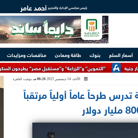
أحمد عامر
رئيس مجلسي الإدارة والتحرير
أسعار السلع
بنوك
طاقة ومعادن
مناقصات ومزايدات
”التموين” و”الزراعة” و”مستقبل مصر” يطرحون السكر الحر بسعر 25 جنيهًا للكيلو اعتبارًا من الغد
الأحد، 14 ديسمبر 2025
06:26 مـ
بتوقيت القاهرة
س طرحاً عاماً أولياً مرتقباً