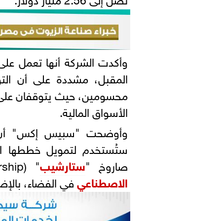
وأكدت الشركة أنها تعمل على
المقبل، مشددة على أن التوق
محسومين، حيث يتوقفان على أ
الأسواق المالية.
وأوضحت "سبيس إكس" أن ال
ستُستخدم لتمويل خططها ال
صاروخ "
ستارشيب
" (Starship)، وإنشاء مراكز بيانات تعمل ب
الاصطناعي
في الفضاء، بالإضاف