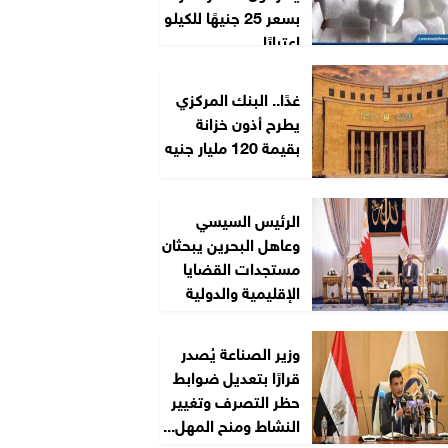
بسعر 25 جنيهًا للكيلو
اعتبارًا...
غدًا.. البنك المركزي
يطرح أذون خزانة
بقيمة 120 مليار جنيه
الرئيس السيسي
وعاهل البحرين يبحثان
مستجدات القضايا
الإقليمية والدولية
وزير الصناعة يُصدر
قرارًا بتعديل ضوابط
حظر التصرف وتغيير
النشاط ومنح المهل...