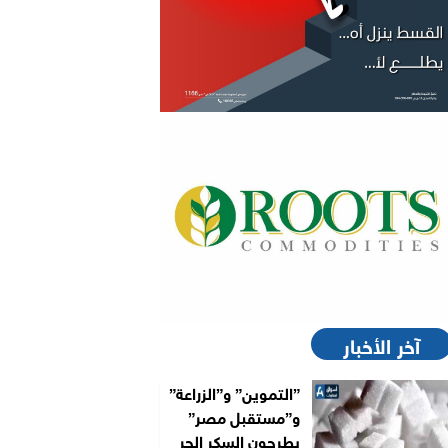
آخر الأخبار
”التموين” و”الزراعة”
و”مستقبل مصر”
يطرحون السكر الحر