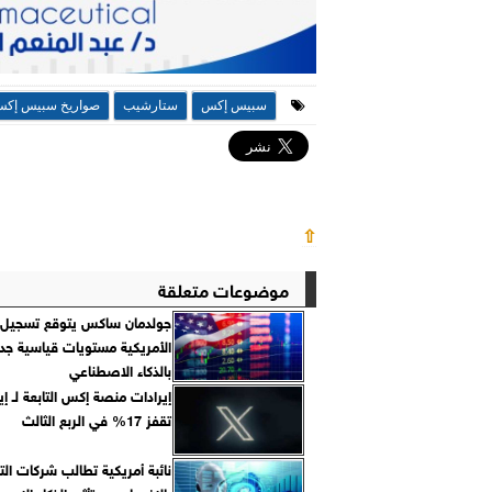
سبيس إكس
ستارشيب
صواريخ سبيس إك
⇧
موضوعات متعلقة
جولدمان ساكس يتوقع تسجيل 
الأمريكية مستويات قياسية جد
بالذكاء الاصطناعي
إيرادات منصة إكس التابعة لـ 
تقفز 17% في الربع الثالث
نائبة أمريكية تطالب شركات الت