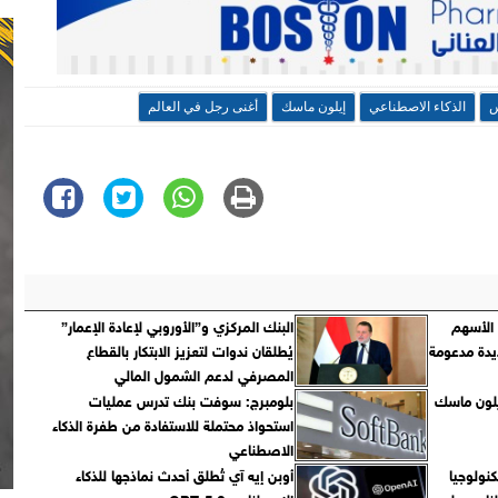
س
الذكاء الاصطناعي
إيلون ماسك
أغنى رجل في العالم
الأسهم
البنك المركزي و”الأوروبي لإعادة الإعمار”
يدة مدعومة
يُطلقان ندوات لتعزيز الابتكار بالقطاع
المصرفي لدعم الشمول المالي
إيلون ماسك
بلومبرج: سوفت بنك تدرس عمليات
استحواذ محتملة للاستفادة من طفرة الذكاء
الاصطناعي
كنولوجيا
أوبن إيه آي تُطلق أحدث نماذجها للذكاء