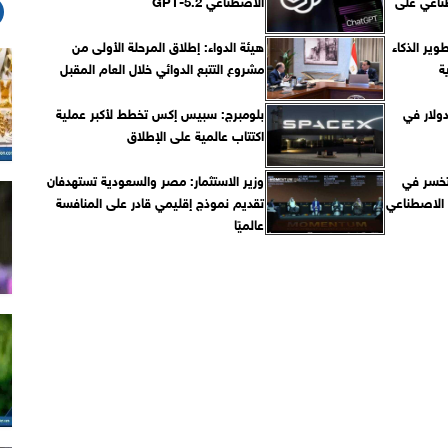
طناعي على
الاصطناعي GPT-5.2
ر الذكاء
هيئة الدواء: إطلاق المرحلة الأولى من
ة
مشروع التتبع الدوائي خلال العام المقبل
ثمار 35 مليار دولار في
بلومبرج: سبيس إكس تخطط لأكبر عملية
اكتتاب عالمية على الإطلاق
خسر في
وزير الاستثمار: مصر والسعودية تستهدفان
 الاصطناعي
تقديم نموذج إقليمي قادر على المنافسة
عالميًا