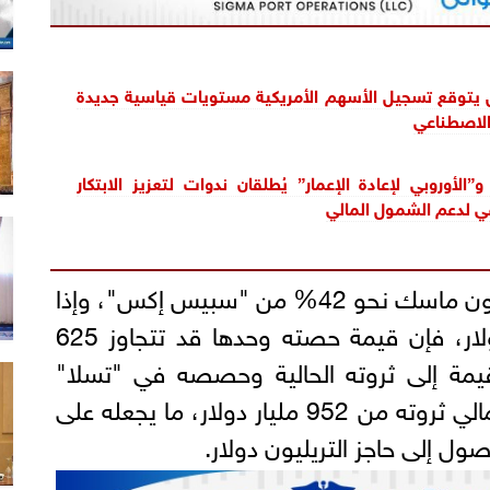
يتوقع تسجيل الأسهم الأمريكية مستويات قياسية جديدة
الاصطناعي
”الأوروبي لإعادة الإعمار” يُطلقان ندوات لتعزيز الابتكار
ي لدعم الشمول المالي
وفي سياق متصل، يمتلك إيلون ماسك نحو 42% من "سبيس إكس"، وإذا
تم التقييم عند 800 مليار دولار، فإن قيمة حصته وحدها قد تتجاوز 625
لقيمة إلى ثروته الحالية وحصصه في "تسلا"
وشركات أخرى، قد يقترب إجمالي ثروته من 952 مليار دولار، ما يجعله على
ل إلى حاجز التريليون دولار.