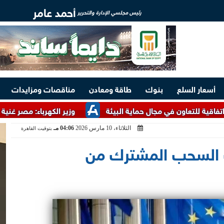
أحمد عامر
رئيس مجلسي الإدارة والتحرير
أسعار السلع
بنوك
طاقة ومعادن
مناقصات ومزايدات
ن في مجال حماية البيئة
وزير الكهرباء: مصر غنية بالخامات الأر
الثلاثاء، 10 مارس 2026
04:06 مـ
بتوقيت القاهرة
حث السحب المشترك من