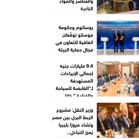
والعناصر والمواد
النادرة
روساتوم وحكومة
موسكو توقّعان
اتفاقية للتعاون في
مجال حماية البيئة
9.4 مليارات جنيه
إجمالي الإيرادات
المستهدفة
لـ”القابضة للسياحة
والفنادق” خلال
2026/2027
وزير النقل: مشروع
الربط البري بين مصر
وتشاد مرورًا بليبيا
يُعزز التبادل...