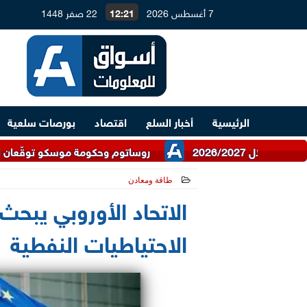
7 أغسطس 2026
12:21
22 صفر 1448
الرئيسية
أخبار السلع
اقتصاد
بورصات سلعية
روساتوم وحكومة موسكو توقّعان اتفاقية للتعاو
طاقة ومعادن
2026-03-10 16:06:53
الاتحاد الأوروبي يب
الاحتياطيات النفطية