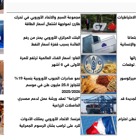
لاحتياطيات
مجموعة السبع والاتحاد الأوروبي في تحرك
طارئ لمواجهة اشتعال أسعار الطاقة
اعًا
البنك المركزي الأوروبي يحذر من رفع
الإنسانية
الفائدة بسبب قفزة أسعار النفط
تها
الفاو: أسعار الغذاء العالمية ترتفع للمرة
توقعات
الأولى في 6 أشهر
 ميركوسور
نمو صادرات الحبوب الأوروبية بنسبة 19%
لتتجاوز 25.8 مليون طن في موسم
2025/2026
لجديدة قد
”الزراعة” تعقد ورشة عمل لدعم مصدري
الحاصلات الزراعية
نطن احترام
فرنسا: الاتحاد الأوروبي يمتلك الأدوات
للرد على ترامب بشأن الرسوم الجمركية