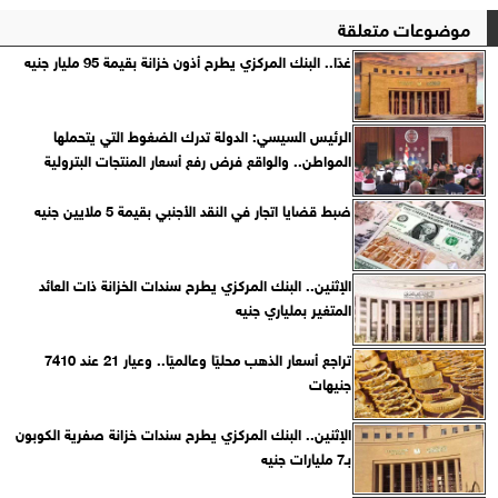
موضوعات متعلقة
غدًا.. البنك المركزي يطرح أذون خزانة بقيمة 95 مليار جنيه
الرئيس السيسي: الدولة تدرك الضغوط التي يتحملها
المواطن.. والواقع فرض رفع أسعار المنتجات البترولية
ضبط قضايا اتجار في النقد الأجنبي بقيمة 5 ملايين جنيه
الإثنين.. البنك المركزي يطرح سندات الخزانة ذات العائد
المتغير بملياري جنيه
تراجع أسعار الذهب محليًا وعالميًا.. وعيار 21 عند 7410
جنيهات
الإثنين.. البنك المركزي يطرح سندات خزانة صفرية الكوبون
بـ7 مليارات جنيه