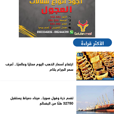
الأكثر قراءةً
ارتفاع أسعار الذهب اليوم محليًا وعالميًا.. أعرف
سعر الجرام بكام
تضم ذرة وفول صويا.. ميناء دمياط يستقبل
32750 طنًا من البضائع