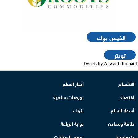
الفيس بوك
تويتر
Tweets by AswaqInformati1
الأقسام
أخبار السلع
اقتصاد
بورصات سلعية
أسعار السلع
بنوك
طاقة ومعادن
بوابة الزراعة
تكنولوجيا
سوق السيارات