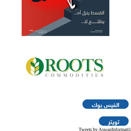
الفيس بوك
تويتر
Tweets by AswaqInformati1