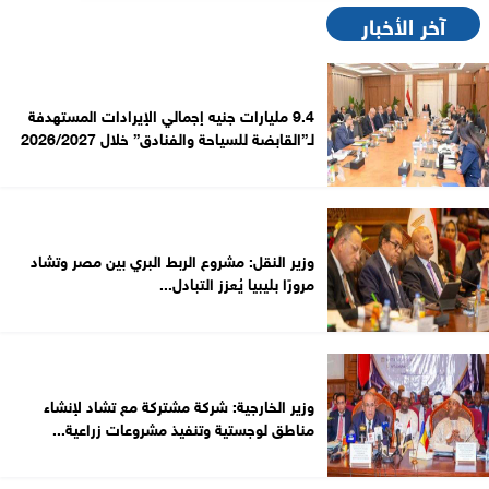
آخر الأخبار
9.4 مليارات جنيه إجمالي الإيرادات المستهدفة
لـ”القابضة للسياحة والفنادق” خلال 2026/2027
وزير النقل: مشروع الربط البري بين مصر وتشاد
مرورًا بليبيا يُعزز التبادل...
وزير الخارجية: شركة مشتركة مع تشاد لإنشاء
مناطق لوجستية وتنفيذ مشروعات زراعية...