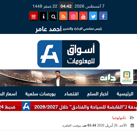
7 أغسطس 2026
04:42
22 صفر 1448
أحمد عامر
رئيس مجلسي الإدارة والتحرير
الرئيسية
أخبار السلع
اقتصاد
بورصات سلعية
أسعار ال
ضبط 24 طن دقيق أبيض وبلدي مدعم عبر شرطة التموين
تكنولوجيا
الأحد، 26 أبريل 2026
01:44 صـ
بتوقيت القاهرة
2026-04-26 01:44:21