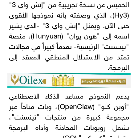
الخميس عن نسخة تجريبية من "إتش واي 3"
(Hy3)، الذي وصفته بأنه نموذجها الأقوى
حتى الآن. ويمثل "إتش واي 3" -الذي يشير
اسمه إلى "هون يوان" (Hunyuan)، منصة
"تينسنت" الرئيسية- تقدماً كبيراً في مجالات
تمتد من الاستدلال المنطقي المعقد إلى
البرمجة.
يدعم النموذج مساعد الذكاء الاصطناعي
"أوبن كلو" (OpenClaw)، وبات متاحاً عبر
مجموعة كبيرة من منتجات "تينسنت"،
تشمل روبوتات المحادثة وأداة البرمجة
وتطبيق "كيو كيو" (QQ).