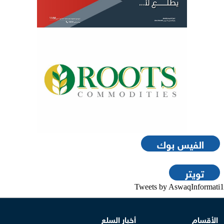
الفيس بوك
تويتر
Tweets by AswaqInformati1
الأقسام
أخبار السلع