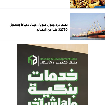
تضم ذرة وفول صويا.. ميناء دمياط يستقبل
32750 طنًا من البضائع