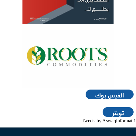
الفيس بوك
تويتر
Tweets by AswaqInformati1