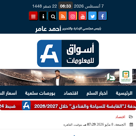
7 أغسطس 2026
06:33
22 صفر 1448
أحمد عامر
رئيس مجلسي الإدارة والتحرير
الرئيسية
أخبار السلع
اقتصاد
بورصات سلعية
أسعار ال
ضبط 24 طن دقيق أبيض وبلدي مدعم عبر شرطة التموين
اقتصاد
الجمعة، 8 مايو 2026
07:29 مـ
بتوقيت القاهرة
2026-05-08 19:29:11