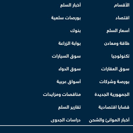
الأقسام
أخبار السلع
اقتصاد
بورصات سلعية
أسعار السلع
بنوك
طاقة ومعادن
بوابة الزراعة
تكنولوجيا
سوق السيارات
سوق العقارات
سوق الدواء
بورصة وشركات
أسواق عربية
الجمهورية الجديدة
مناقصات ومزايدات
قضايا اقتصادية
تقارير السلع
أخبار الموانئ والشحن
دراسات الجدوى