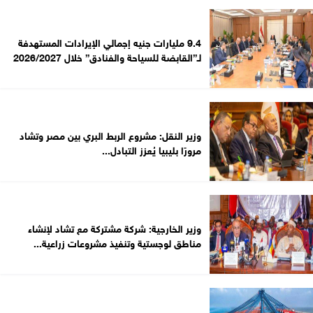
9.4 مليارات جنيه إجمالي الإيرادات المستهدفة
لـ”القابضة للسياحة والفنادق” خلال 2026/2027
وزير النقل: مشروع الربط البري بين مصر وتشاد
مرورًا بليبيا يُعزز التبادل...
وزير الخارجية: شركة مشتركة مع تشاد لإنشاء
مناطق لوجستية وتنفيذ مشروعات زراعية...