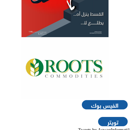
الفيس بوك
تويتر
Tweets by AswaqInformati1