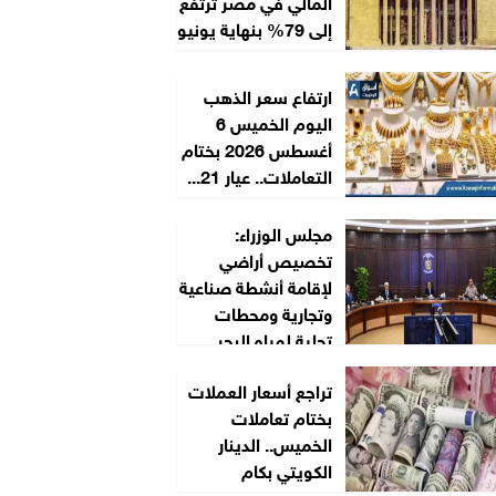
المالي في مصر ترتفع
إلى 79% بنهاية يونيو
ارتفاع سعر الذهب
اليوم الخميس 6
أغسطس 2026 بختام
التعاملات.. عيار 21...
مجلس الوزراء:
تخصيص أراضي
لإقامة أنشطة صناعية
وتجارية ومحطات
تحلية لمياه البحر
تراجع أسعار العملات
بختام تعاملات
الخميس.. الدينار
الكويتي بكام