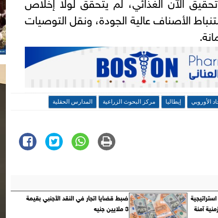
وتحقيق الآن الغذائي، لم يتحقق لولا إخلاص
ستنباط الأصناف عالية الجودة، ونقل التوصيات
انة.
اد الأوروبي
إيطاليا
مركز البحوث الزراعية
المدارس الحقلية
استراتيجية
ضبط قضايا اتجار في النقد الأجنبي بقيمة
نية آمنة
3 ملايين جنيه