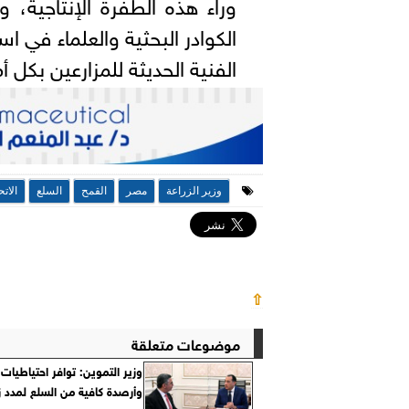
وراء هذه الطفرة الإنتاجية، 
الكوادر البحثية والعلماء في ا
الفنية الحديثة للمزارعين بكل أم
وزير الزراعة
مصر
القمح
السلع
الاتح
⇧
موضوعات متعلقة
وزير التموين: توافر احتياطيات 
وأرصدة كافية من السلع لمدد زم