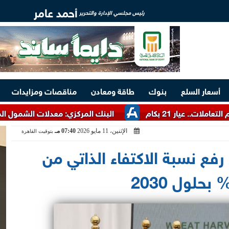
أحمد عامر
رئيس مجلسي الإدارة والتحرير
أسعار السلع
بنوك
طاقة ومعادن
مناقصات ومزايدات
البنك المركزي: معدلات الشمول المالي في مصر ترتفع إلى 79% 
الإثنين، 11 مايو 2026
07:40 مـ
بتوقيت القاهرة
رفع نسبة الاكتفاء الذاتي من