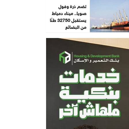
تضم ذرة وفول
صويا.. ميناء دمياط
يستقبل 32750 طنًا
من البضائع