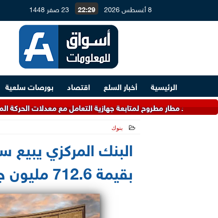
8 أغسطس 2026
22:29
23 صفر 1448
الرئيسية
أخبار السلع
اقتصاد
بورصات سلعية
 مطار مطروح لمتابعة جهازية التعامل مع معدلات الحركة المتوقعة خلا
بنوك
2026-05-11 20:49:26
البنك المركزي يبيع سن
بقيمة 712.6 مليون جنيه