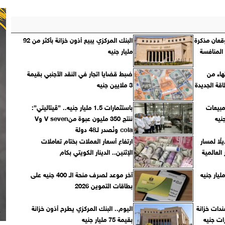
قعان مذكرة
البنك المركزي يبيع أذون خزانة بأكثر من 92
المنافسة
مليار جنيه
هاء من
ضبط قضايا اتجار في النقد الأجنبي بقيمة
قة الجديدة
3 ملايين جنيه
مبيعات
باستثمارات 1.5 مليار جنيه.. ”ڤيتاليتي”:
ننتج 350 مليون عبوة منV seven وV
cola ونُصدر لـ48 دولة
لًا لمسار
ارتفاع أسعار العملات بختام تعاملات
العالمية
الإثنين.. الدينار الكويتي بكام
التباين.. البورصة تربح 14 مليار جنيه
آخر موعد لصرف منحة الـ 400 جنيه على
بطاقات التموين 2026
ندات خزانة
اليوم.. البنك المركزي يطرح أذون خزانة
بقيمة 75 مليار جنيه