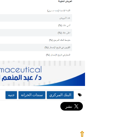
البنك المركزي
سندات الخزانة
جنيه
⇧