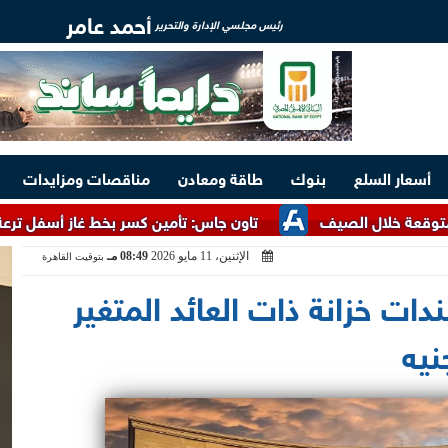
أحمد عامر
رئيس مجلسي الإدارة والتحرير
أسعار السلع
بنوك
طاقة ومعادن
مناقصات ومزايدات
ل الصيف
تاون جاس: تأمين كسر بخط غاز أسفل ترعة الإسماعيلي
الإثنين، 11 مايو 2026
08:49 مـ
بتوقيت القاهرة
دات خزانة ذات العائد المتغير