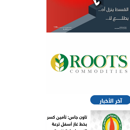
آخر الأخبار
تاون جاس: تأمين كسر
بخط غاز أسفل ترعة