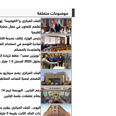
موضوعات متعلقة
البنك المركزي و”الكوميسا” يُو
تفاهم للتعاون في مجال حماية 
إقليميًا
رئيس الوزراء يُكلف بسرعة الانت
مبادرة التوسع في استخدام الطا
والمتجددة بالمصانع
”بويزين مصر”: خطط لزيادة ال
بحلول 2028 لتسجل 1.3 مليار جنيه
البنك المركزي يضع سيناريو بدي
التضخم تحسبًا لتصاعد المخاطر 
رغم 
بختام تعاملات جلسة الإثنين
اليوم.. البنك المركزي يطرح س
ذات العائد الثابت بقيمة 5 مليارات جنيه