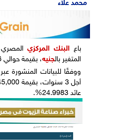
محمد علاء
باع
البنك المركزي
المصري، 
المتغير بال
جنيه
، بقيمة حوالي 712.6 مليون جنيه.
ووفقًا للبيانات المنشورة عب
عائد 24.9983%.