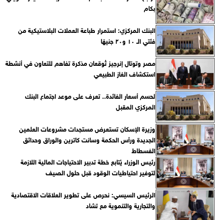
بكام
البنك المركزي: استمرار طباعة العملات البلاستيكية من
فئتي الـ ١٠ و٢٠ جنيهًا
مصر وتوتال إنرجيز تُوقعان مذكرة تفاهم للتعاون في أنشطة
استكشاف الغاز الطبيعي
لحسم أسعار الفائدة.. تعرف على موعد اجتماع البنك
المركزي المقبل
وزيرة الإسكان تستعرض مستجدات مشروعات العلمين
الجديدة ورأس الحكمة وسانت كاترين والوراق وحدائق
الفسطاط
رئيس الوزراء يُتابع خطة تدبير الاحتياجات المالية اللازمة
لتوفير احتياطيات الوقود قبل حلول الصيف
الرئيس السيسي: نحرص على تطوير العلاقات الاقتصادية
والتجارية والتنموية مع تشاد