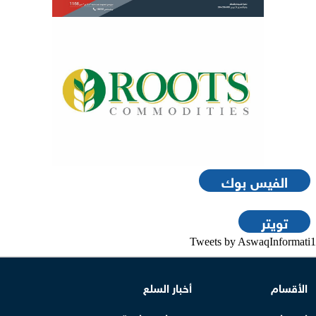
الفيس بوك
تويتر
Tweets by AswaqInformati1
الأقسام
أخبار السلع