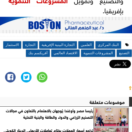
بإفريقيا.
البنك المركزي
العلمين
التجارة البينية الإفريقية
التجارة
الاستثمار
التصنيع
المشروعات التنموية
الاقتصاد العالمي
أفريكسم بنك
⇧
موضوعات متعلقة
رئيسا مصر وأوغندا يُوجهان بالاهتمام بالتعاون في مجالات
التصنيع الزراعي والدواء والطاقة والبنية التحتية
تراجع أسعار العملات بختام تعاملات الأربعاء.. الدينار الكويتي