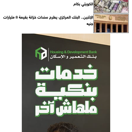
الكويتي بكام
الإثنين.. البنك المركزي يطرح سندات خزانة بقيمة 8 مليارات
جنيه