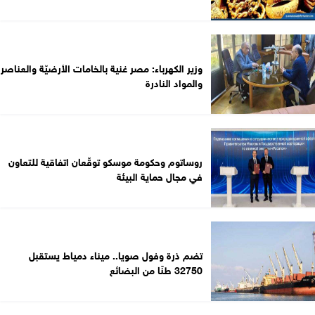
وزير الكهرباء: مصر غنية بالخامات الأرضيّة والعناصر
والمواد النادرة
روساتوم وحكومة موسكو توقّعان اتفاقية للتعاون
في مجال حماية البيئة
تضم ذرة وفول صويا.. ميناء دمياط يستقبل
32750 طنًا من البضائع