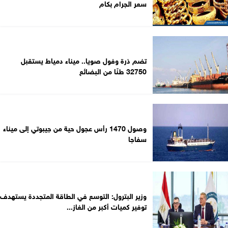
سعر الجرام بكام
تضم ذرة وفول صويا.. ميناء دمياط يستقبل
32750 طنًا من البضائع
وصول 1470 رأس عجول حية من جيبوتي إلى ميناء
سفاجا
وزير البترول: التوسع في الطاقة المتجددة يستهدف
توفير كميات أكبر من الغاز...