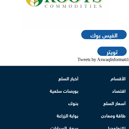
الفيس بوك
تويتر
Tweets by AswaqInformati1
الأقسام
أخبار السلع
اقتصاد
بورصات سلعية
أسعار السلع
بنوك
طاقة ومعادن
بوابة الزراعة
تكنولوجيا
سوق السيارات