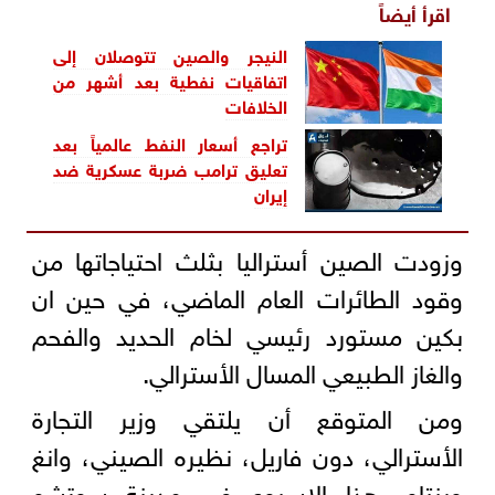
اقرأ أيضاً
النيجر والصين تتوصلان إلى
اتفاقيات نفطية بعد أشهر من
الخلافات
تراجع أسعار النفط عالمياً بعد
تعليق ترامب ضربة عسكرية ضد
إيران
وزودت الصين أستراليا بثلث احتياجاتها من
وقود الطائرات العام الماضي، في حين ان
بكين مستورد رئيسي لخام الحديد والفحم
والغاز الطبيعي المسال الأسترالي.
ومن المتوقع أن يلتقي وزير التجارة
الأسترالي، دون فاريل، نظيره الصيني، وانغ
وينتاو، هذا الاسبوع في مدينة سوتشو