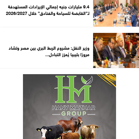
9.4 مليارات جنيه إجمالي الإيرادات المستهدفة
لـ”القابضة للسياحة والفنادق” خلال 2026/2027
وزير النقل: مشروع الربط البري بين مصر وتشاد
مرورًا بليبيا يُعزز التبادل...