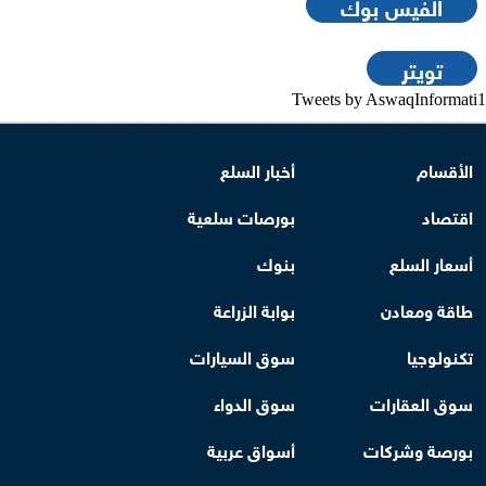
الفيس بوك
تويتر
Tweets by AswaqInformati1
الأقسام
أخبار السلع
اقتصاد
بورصات سلعية
أسعار السلع
بنوك
طاقة ومعادن
بوابة الزراعة
تكنولوجيا
سوق السيارات
سوق العقارات
سوق الدواء
بورصة وشركات
أسواق عربية