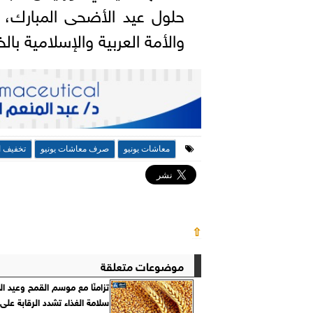
حلول عيد الأضحى المبارك، د
والأمة العربية والإسلامية بال
معاشات يونيو
صرف معاشات يونيو
تخفيف ا
⇧
موضوعات متعلقة
تزامنًا مع موسم القمح وعيد ا
سلامة الغذاء تشدد الرقابة على 