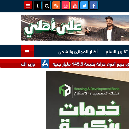
تقارير السلع
أخبار الموانئ والشحن
 145.5 مليار جنيه
وزير البترول يُناقش مع ”إكسون 