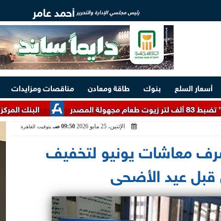
أحمد عامر
رئيس مجلسي الإدارة والتحرير
أسعار السلع
بنوك
طاقة ومعادن
مناقصات ومزايدات
البنك المركزي يبيع أذون خزانة بقيمة
الإثنين، 25 مايو 2026
09:50 صـ
بتوقيت القاهرة
صرف معاشات يونيو لتخفيف
ن قبل عيد الأضحى