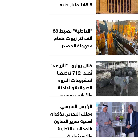
145.5 مليار جنيه
”الداخلية” تضبط 83
ألف لتر زيوت طعام
مجهولة المصدر
خلال يوليو.. ”الزراعة”
تُصدر 712 ترخيصًا
لمشروعات الثروة
الحيوانية والداجنة
والأعلاف وتعتمد...
الرئيس السيسي
وملك البحرين يؤكدان
أهمية تعزيز التعاون
بالمجالات التجارية
والاستثمارية