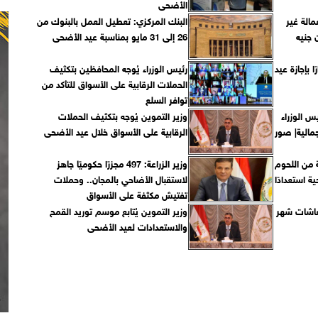
الأضحى
الة غير
البنك المركزي: تعطيل العمل بالبنوك من
26 إلى 31 مايو بمناسبة عيد الأضحى
ًا بإجازة عيد
رئيس الوزراء يُوجه المحافظين بتكثيف
الحملات الرقابية على الأسواق للتأكد من
توافر السلع
ى 25%.. رئيس الوزراء
وزير التموين يُوجه بتكثيف الحملات
جمالية| صور
الرقابية على الأسواق خلال عيد الأضحى
من اللحوم
وزير الزراعة: 497 مجزرًا حكوميًا جاهز
ف الحية استعدادًا
لاستقبال الأضاحي بالمجان.. وحملات
تفتيش مكثفة على الأسواق
عاشات شهر
وزير التموين يُتابع موسم توريد القمح
والاستعدادات لعيد الأضحى