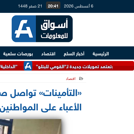
6 أغسطس 2026
20:41
21 صفر 1448
الرئيسية
أخبار السلع
اقتصاد
بورصات سلعية
”الداخلية” تضبط 83 ألف لتر زيوت طعام مجهولة المصدر
اقتصاد
2026-05-25 09:50:09
«التأمينات» تواصل 
الأعباء على المواطني