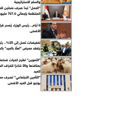
والسلع الاستراتيجية
”العمل” تبدأ صرف منحتين للعم
المنتظمة بإجمالي 767.6 مليون جنيه
6 أيام.. رئيس الوزراء يُصدر قرار
الأضحى
تخفيضات تصل إل
يتفقد معرض ”أهلًا بالعيد” بال
”التموين” تطرح كميات ضخمة 
بمنافذها و20 شادرًا للخرا
للعيد
”التأمين الاجتماعي” تصرف م
يونيو قبل العيد الأضحى