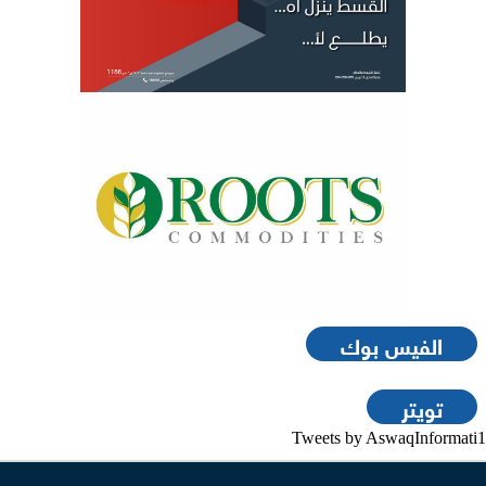
الفيس بوك
تويتر
Tweets by AswaqInformati1